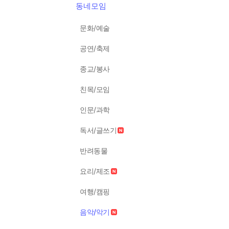
동네모임
문화/예술
공연/축제
종교/봉사
친목/모임
인문/과학
독서/글쓰기
반려동물
요리/제조
여행/캠핑
음악/악기