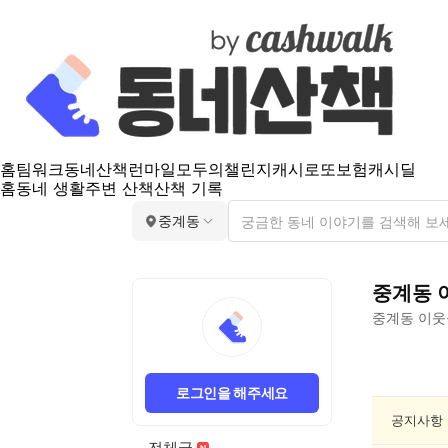
홈
팀워크
동네산책
런마일
모두의챌린지
캐시로또
보험
캐시딜
홈
동네 생활
주변 산책
산책 기록
중계동
중계동
중계동
이웃
중
계
로그인을 해주세요
동
음
공지사항
악/
전체글