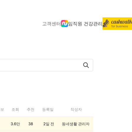
고객센터
임직원 건강관리
정보
조회
추천
등록일
작성자
3.6만
38
2일 전
동네생활 관리자