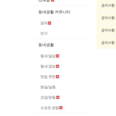
악
기
공지사항
게
동네생활 커뮤니티
시
공지사항
글
공지
목
록
공지사항
인기
공지사항
동네생활
동네 일상
동네 정보
맛집 추천
분실/실종
건강/운동
스포츠 관람