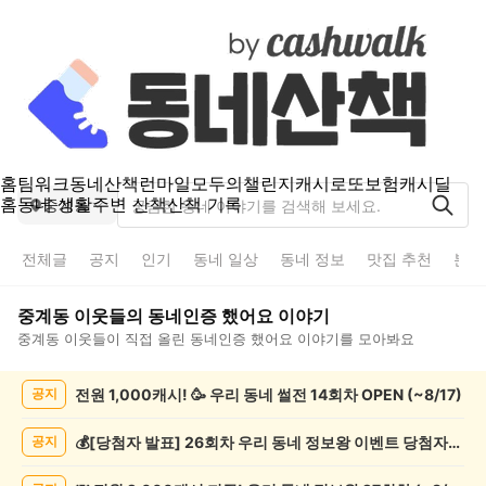
홈
팀워크
동네산책
런마일
모두의챌린지
캐시로또
보험
캐시딜
홈
동네 생활
주변 산책
산책 기록
중계동
전체글
공지
인기
동네 일상
동네 정보
맛집 추천
분실
중계동
이웃들의
동네인증 했어요
이야기
중계동
이웃들이 직접 올린
동네인증 했어요
이야기를 모아봐요
중
전원 1,000캐시! 🥳 우리 동네 썰전 14회차 OPEN (~8/17)
공지
계
동
동
💰[당첨자 발표] 26회차 우리 동네 정보왕 이벤트 당첨자를 발표합니다!
공지
네
인