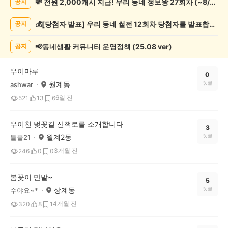
💸 전원 2,000캐시 지급! 우리 동네 정보왕 27회차 (~8/10)
공지
증
했
💰[당첨자 발표] 우리 동네 썰전 12회차 당첨자를 발표합니다!
공지
어
요
게
📢동네생활 커뮤니티 운영정책 (25.08 ver)
공지
시
글
우이마루
목
0
월계동
댓글
ashwar
록
6일 전
521
13
6
우이천 벚꽃길 산책로를 소개합니다
3
월계2동
댓글
들풀21
3개월 전
246
0
0
봄꽃이 만발~
5
상계동
댓글
수야요~*
4개월 전
320
8
1