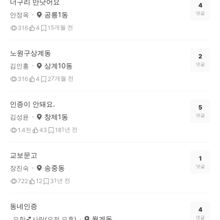
너구리 만낫어요
4
공릉1동
댓글
안정옥
5개월 전
316
4
1
노원구상계동
2
상계10동
댓글
김인홍
7개월 전
316
4
2
인증이 안돼요.
5
창제1동
댓글
김성윤
1년 전
1.4천
43
18
교보문고
1
송중동
댓글
장진숙
1년 전
722
12
3
동네인증
4
월계동
댓글
_요한💕사랑(오전 오후)