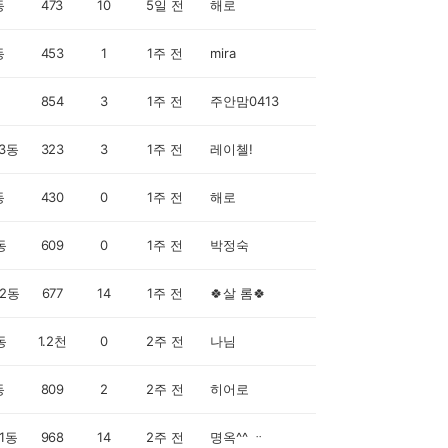
동
473
10
5일 전
해로
동
453
1
1주 전
mira
854
3
1주 전
주안맘0413
3동
323
3
1주 전
레이첼!
동
430
0
1주 전
해로
동
609
0
1주 전
박정숙
2동
677
14
1주 전
🍀살 롬🍀
동
1.2천
0
2주 전
나님
동
809
2
2주 전
히어로
1동
968
14
2주 전
명옥^^ ᆢ