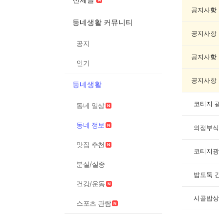
정
보
공지사항
게
동네생활 커뮤니티
시
공지사항
글
공지
목
록
공지사항
인기
공지사항
동네생활
코티지 
동네 일상
동네 정보
의정부식
맛집 추천
코티지광
분실/실종
밥도둑 
건강/운동
시골밥상
스포츠 관람