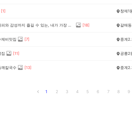
[
1
]
창제1
다양한 커피와 감성까지 즐길 수 있는, 내가 가장 좋아하는 카페 ‘게이트’
[
18
]
갈매동
수제비맛집
[
7
]
중계2.
발집
[
11
]
공릉2
들깨칼국수
[
13
]
중계2.
1
2
3
4
5
6
7
8
9