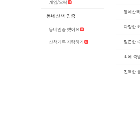
게임/오락
동네산책
동네산책 인증
동네인증 했어요
얼큰한 
산책기록 자랑하기
최애 족
진득한 