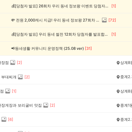
💰[당첨자 발표] 26회차 우리 동네 정보왕 이벤트 당첨자를 발표합니다!
[
1
]
💸 전원 2,000캐시 지급! 우리 동네 정보왕 27회차 (~8/10)
[
72
]
💰[당첨자 발표] 우리 동네 썰전 12회차 당첨자를 발표합니다!
[
1
]
📢동네생활 커뮤니티 운영정책 (25.08 ver)
[
31
]
광장점
[
2
]
상계8
중계2.
 부대찌개
[
2
]
점
[
1
]
상계8
간장게장과 보리굴비 맛집
[
2
]
중계1
[
6
]
중계2.