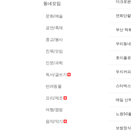
더크로븐
동네모임
연희단팥
문화/예술
공연/축제
부산 떡
종교/봉사
우리동네
친목/모임
호이폴로
인문/과학
우지커피
독서/글쓰기
스타벅스
반려동물
요리/제조
매일 산
여행/캠핑
노원50
음악/악기
보쌈정식