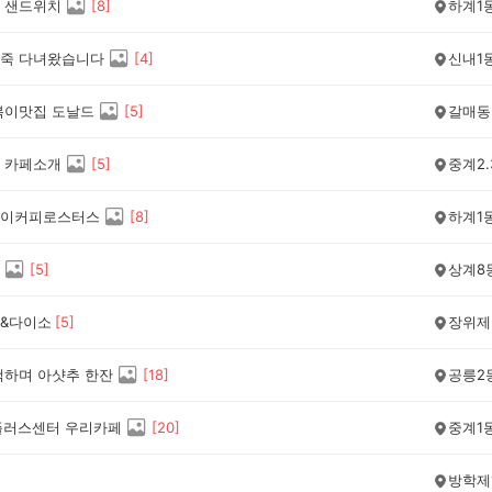
 샌드위치
[
8
]
하계1
죽 다녀왔습니다
[
4
]
신내1
볶이맛집 도날드
[
5
]
갈매동
 카페소개
[
5
]
중계2.
이커피로스터스
[
8
]
하계1
[
5
]
상계8
&다이소
[
5
]
장위제
책하며 아샷추 한잔
[
18
]
공릉2
플러스센터 우리카페
[
20
]
중계1
방학제