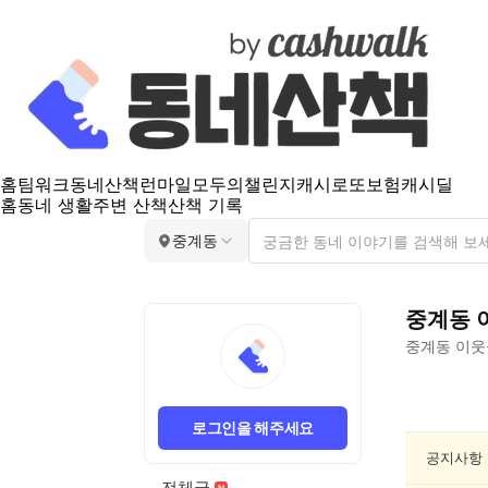
홈
팀워크
동네산책
런마일
모두의챌린지
캐시로또
보험
캐시딜
홈
동네 생활
주변 산책
산책 기록
중계동
중계동
중계동
이웃
중
계
로그인을 해주세요
동
동
공지사항
네
전체글