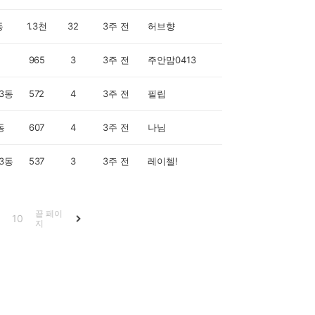
동
1.3천
32
3주 전
허브향
965
3
3주 전
주안맘0413
3동
572
4
3주 전
필립
동
607
4
3주 전
나님
3동
537
3
3주 전
레이첼!
끝 페이
10
지