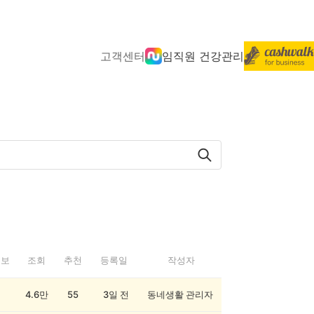
고객센터
임직원 건강관리
정보
조회
추천
등록일
작성자
4.6만
55
3일 전
동네생활 관리자