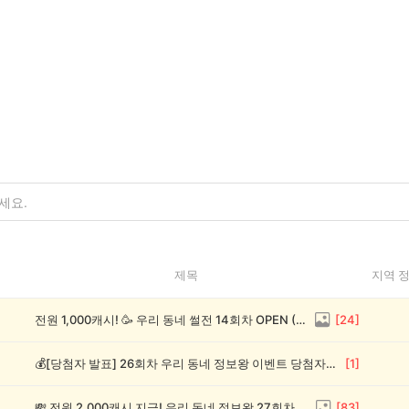
제목
지역 
전원 1,000캐시! 🥳 우리 동네 썰전 14회차 OPEN (~8/17)
[
24
]
💰[당첨자 발표] 26회차 우리 동네 정보왕 이벤트 당첨자를 발표합니다!
[
1
]
💸 전원 2,000캐시 지급! 우리 동네 정보왕 27회차 (~8/10)
[
83
]