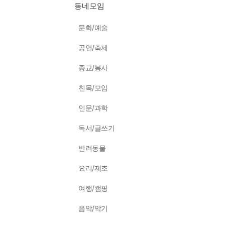
동네모임
문화/예술
공연/축제
종교/봉사
친목/모임
인문/과학
독서/글쓰기
반려동물
요리/제조
여행/캠핑
음악/악기