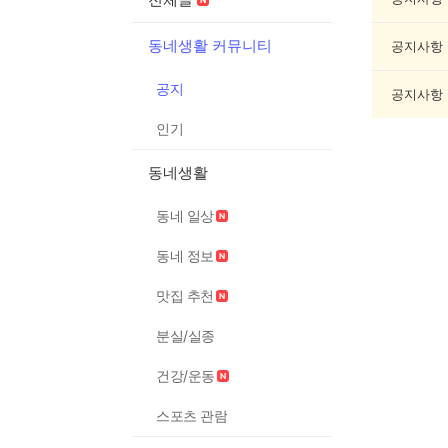
목
록
동네생활 커뮤니티
공지사항
공지
공지사항
인기
동네생활
동네 일상
동네 정보
맛집 추천
분실/실종
건강/운동
스포츠 관람