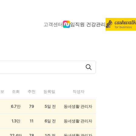
고객센터
임직원 건강관리
정보
조회
추천
등록일
작성자
6.7만
79
5일 전
동네생활 관리자
1.3만
11
6일 전
동네생활 관리자
22.4만
78
1주 전
동네생활 관리자