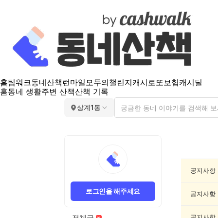
홈
팀워크
동네산책
런마일
모두의챌린지
캐시로또
보험
캐시딜
홈
동네 생활
주변 산책
산책 기록
상계1동
상
계
1
동
공지사항
공
지
로그인을 해주세요
게
공지사항
시
글
전체글
공지사항