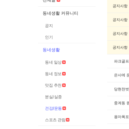
강/
운
공지사항
동
동네생활 커뮤니티
게
공지사항
시
공지
글
목
공지사항
인기
록
공지사항
동네생활
파크골프
동네 일상
동네 정보
은사에 
맛집 추천
당현천벗
분실/실종
중계동 
건강/운동
용마폭포
스포츠 관람