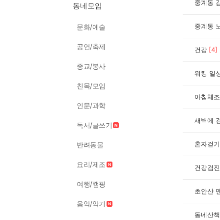
중계동 
동네모임
중계동 
문화/예술
공연/축제
건강
[
4
]
종교/봉사
워킹 일
친목/모임
아침체조
인문/과학
새벽에 
독서/글쓰기
혼자걷기
반려동물
요리/제조
건강검진
여행/캠핑
초안산 
음악/악기
동네산책