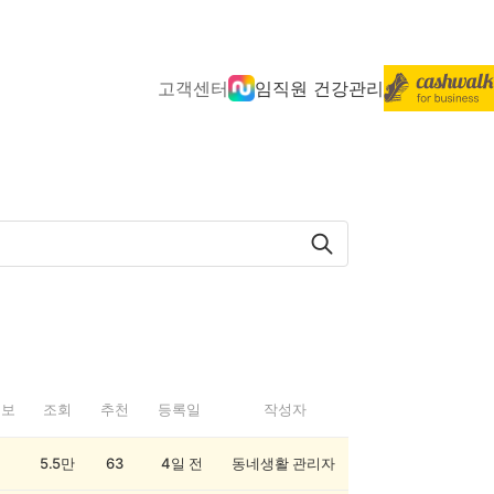
고객센터
임직원 건강관리
정보
조회
추천
등록일
작성자
5.5만
63
4일 전
동네생활 관리자