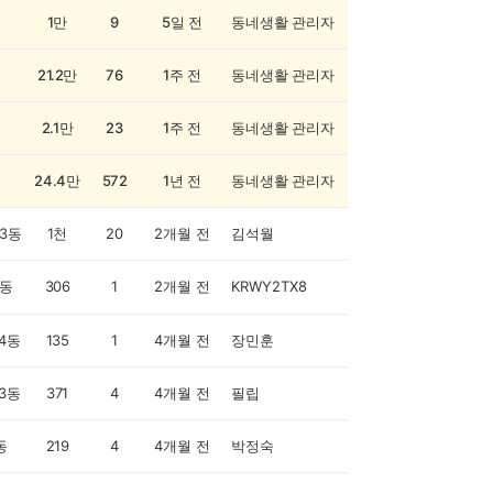
1만
9
5일 전
동네생활 관리자
21.2만
76
1주 전
동네생활 관리자
2.1만
23
1주 전
동네생활 관리자
24.4만
572
1년 전
동네생활 관리자
3동
1천
20
2개월 전
김석월
동
306
1
2개월 전
KRWY2TX8
4동
135
1
4개월 전
장민훈
3동
371
4
4개월 전
필립
동
219
4
4개월 전
박정숙