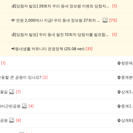
💰[당첨자 발표] 26회차 우리 동네 정보왕 이벤트 당첨자를 발표합니다!
[
1
]
💸 전원 2,000캐시 지급! 우리 동네 정보왕 27회차 (~8/10)
[
75
]
💰[당첨자 발표] 우리 동네 썰전 12회차 당첨자를 발표합니다!
[
1
]
📢동네생활 커뮤니티 운영정책 (25.08 ver)
[
31
]
[
1
]
쌍문제
운동할 큰 공원이 있나요?
[
2
]
중계본
꽃길
[
7
]
상계3.
원터근린공원
[
4
]
중계2.
공원
[
8
]
상계8