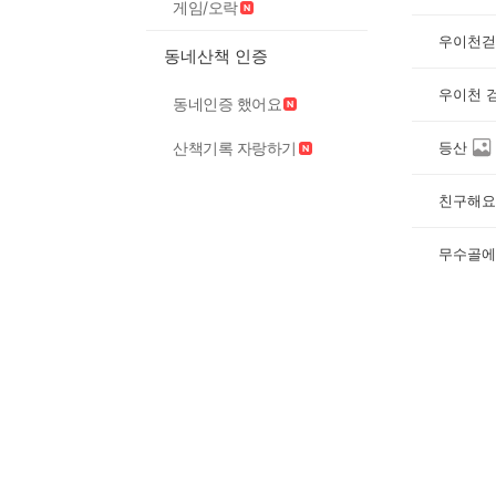
게임/오락
우이천걷
동네산책 인증
우이천 
동네인증 했어요
등산
산책기록 자랑하기
친구해요
무수골에