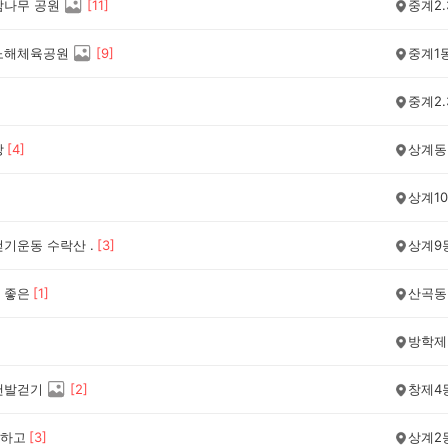
감나무 공원
[
11
]
중계2.
노해체육공원
[
9
]
중계1
중계2.
상
[
4
]
상계동
상계1
걷기운동 수락산 .
[
3
]
상계9
 좋은
[
1
]
산곡동
방학제
맨발걷기
[
2
]
창제4
하고
[
3
]
상계2