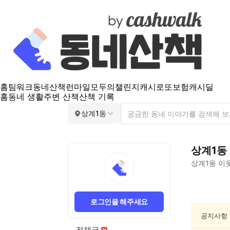
홈
팀워크
동네산책
런마일
모두의챌린지
캐시로또
보험
캐시딜
홈
동네 생활
주변 산책
산책 기록
상계1동
상계1동
상계1동
이웃
상
계
로그인을 해주세요
1
동
공지사항
건
전체글