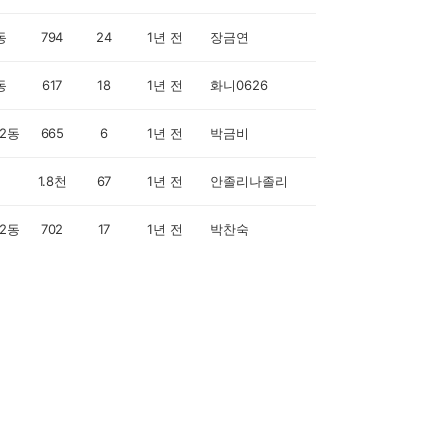
동
794
24
1년 전
장금연
동
617
18
1년 전
화니0626
2동
665
6
1년 전
박금비
1.8천
67
1년 전
안졸리나졸리
2동
702
17
1년 전
박찬숙