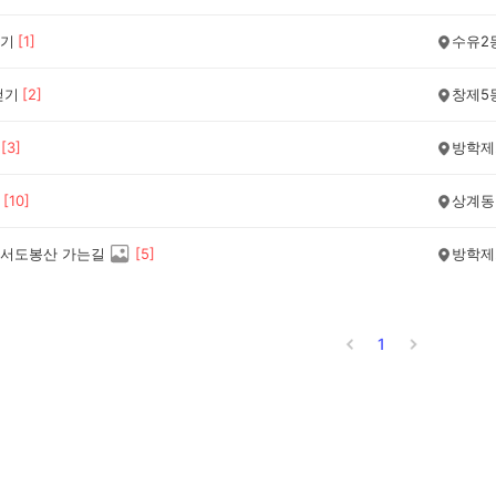
기
[
1
]
수유2
걷기
[
2
]
창제5
[
3
]
방학제
[
10
]
상계동
서도봉산 가는길
[
5
]
방학제
1