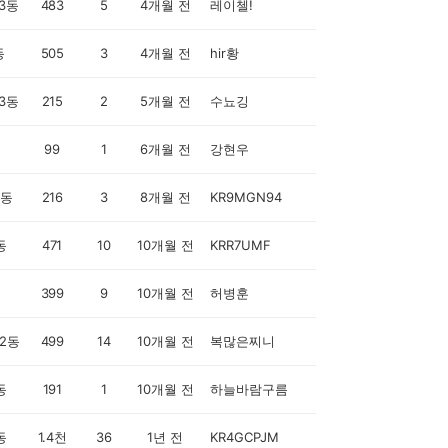
3동
483
5
4개월 전
레이첼!
동
505
3
4개월 전
hir황
3동
215
2
5개월 전
수뇨깅
99
1
6개월 전
강현우
0동
216
3
8개월 전
KR9MGN94
동
471
10
10개월 전
KRR7UMF
399
9
10개월 전
허병훈
2동
499
14
10개월 전
복많은찌니
동
191
1
10개월 전
하늘바람구름
동
1.4천
36
1년 전
KR4GCPJM