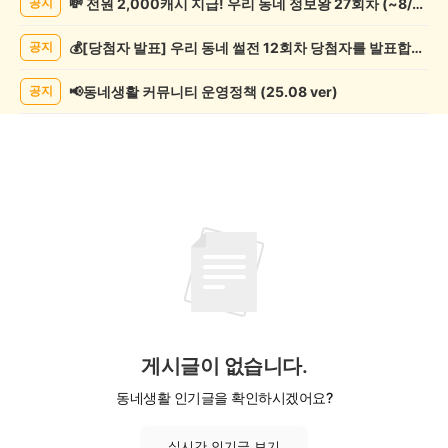
💸 전원 2,000캐시 지급! 우리 동네 정보왕 27회차 (~8/10)
공지
글
쓰
💰[당첨자 발표] 우리 동네 썰전 12회차 당첨자를 발표합니다!
공지
기
게
시
📢동네생활 커뮤니티 운영정책 (25.08 ver)
공지
글
목
록
게시글이 없습니다.
동네생활 인기글을 확인하시겠어요?
실시간 인기글 보기