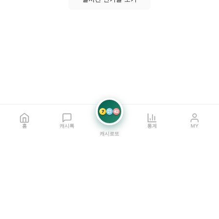
7
21
42
홈
캐시톡
통계
MY
캐시로또