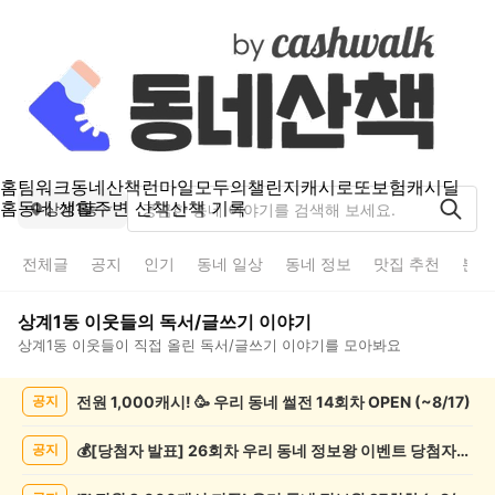
홈
팀워크
동네산책
런마일
모두의챌린지
캐시로또
보험
캐시딜
홈
동네 생활
주변 산책
산책 기록
상계1동
전체글
공지
인기
동네 일상
동네 정보
맛집 추천
분실
상계1동
이웃들의
독서/글쓰기
이야기
상계1동
이웃들이 직접 올린
독서/글쓰기
이야기를 모아봐요
상
전원 1,000캐시! 🥳 우리 동네 썰전 14회차 OPEN (~8/17)
공지
계
1
동
💰[당첨자 발표] 26회차 우리 동네 정보왕 이벤트 당첨자를 발표합니다!
공지
독
서/