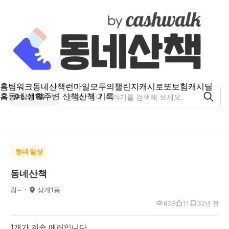
홈
팀워크
동네산책
런마일
모두의챌린지
캐시로또
보험
캐시딜
홈
동네 생활
주변 산책
산책 기록
상계1동
동네 일상
동네산책
김~
상계1동
839
11
3
2년 전
1개가 계속 에러입니다