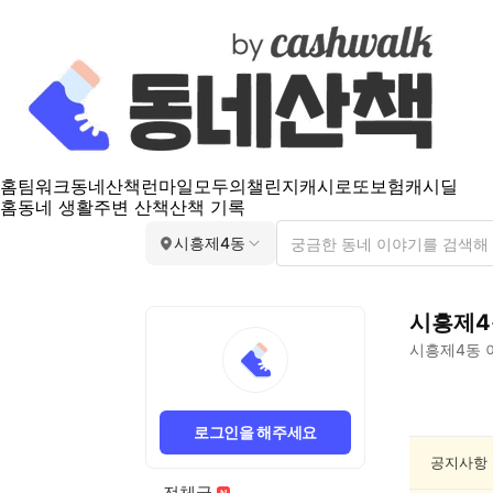
홈
팀워크
동네산책
런마일
모두의챌린지
캐시로또
보험
캐시딜
홈
동네 생활
주변 산책
산책 기록
시흥제4동
시흥제4
시흥제4동
시
흥
로그인을 해주세요
제
4
공지사항
동
전체글