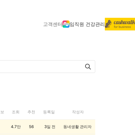
고객센터
임직원 건강관리
정보
조회
추천
등록일
작성자
4.7만
56
3일 전
동네생활 관리자