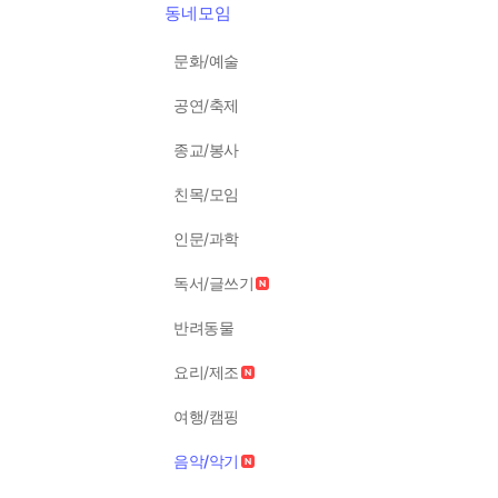
동네모임
문화/예술
공연/축제
종교/봉사
친목/모임
인문/과학
독서/글쓰기
반려동물
요리/제조
여행/캠핑
음악/악기