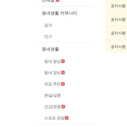
음
악/
공지사항
악
동네생활 커뮤니티
기
공지사항
게
공지
시
글
공지사항
인기
목
록
공지사항
동네생활
동네 일상
동네 정보
맛집 추천
분실/실종
건강/운동
스포츠 관람