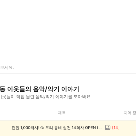
동
이웃들의
음악/악기
이야기
이웃들이 직접 올린
음악/악기
이야기를 모아봐요
제목
지역 
전원 1,000캐시! 🥳 우리 동네 썰전 14회차 OPEN (~8/17)
[
14
]