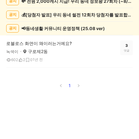
💸 전원 2,000캐시 지급! 우리 동네 정보왕 27회차 (~8/10)
공지
임/
오
💰[당첨자 발표] 우리 동네 썰전 12회차 당첨자를 발표합니다!
공지
락
게
시
📢동네생활 커뮤니티 운영정책 (25.08 ver)
공지
글
목
로블로스 화면이 왜이러는거예요?
록
3
구로제2동
댓글
녹색이
1년 전
602
2
0
1