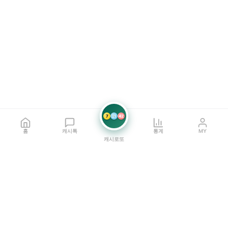
7
21
42
홈
캐시톡
통계
MY
캐시로또