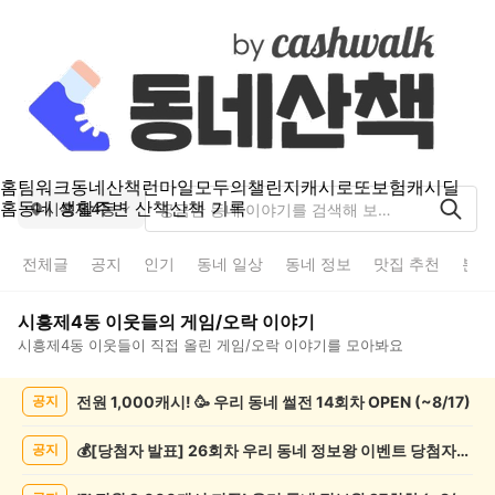
홈
팀워크
동네산책
런마일
모두의챌린지
캐시로또
보험
캐시딜
홈
동네 생활
주변 산책
산책 기록
시흥제4동
전체글
공지
인기
동네 일상
동네 정보
맛집 추천
분실
시흥제4동
이웃들의
게임/오락
이야기
시흥제4동
이웃들이 직접 올린
게임/오락
이야기를 모아봐요
시
전원 1,000캐시! 🥳 우리 동네 썰전 14회차 OPEN (~8/17)
공지
흥
제
4
💰[당첨자 발표] 26회차 우리 동네 정보왕 이벤트 당첨자를 발표합니다!
공지
동
게