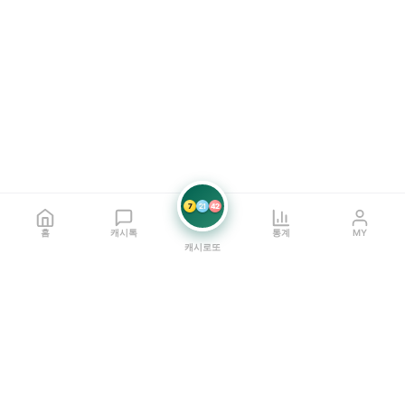
7
21
42
홈
캐시톡
통계
MY
캐시로또