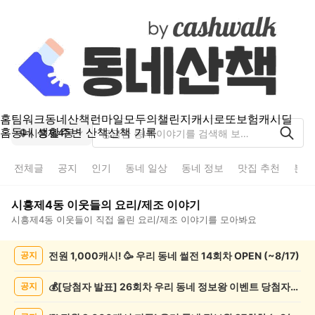
홈
팀워크
동네산책
런마일
모두의챌린지
캐시로또
보험
캐시딜
홈
동네 생활
주변 산책
산책 기록
시흥제4동
전체글
공지
인기
동네 일상
동네 정보
맛집 추천
분실
시흥제4동
이웃들의
요리/제조
이야기
시흥제4동
이웃들이 직접 올린
요리/제조
이야기를 모아봐요
시
전원 1,000캐시! 🥳 우리 동네 썰전 14회차 OPEN (~8/17)
공지
흥
제
4
💰[당첨자 발표] 26회차 우리 동네 정보왕 이벤트 당첨자를 발표합니다!
공지
동
요