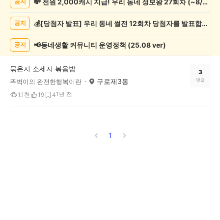
💸 전원 2,000캐시 지급! 우리 동네 정보왕 27회차 (~8/10)
공지
리/
제
💰[당첨자 발표] 우리 동네 썰전 12회차 당첨자를 발표합니다!
공지
조
게
시
📢동네생활 커뮤니티 운영정책 (25.08 ver)
공지
글
목
묶은지 소세지 볶음밥
록
3
구로제3동
댓글
뚜벅이의 완전한행복이란
1년 전
1.1천
19
4
1