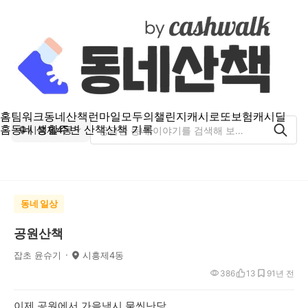
홈
팀워크
동네산책
런마일
모두의챌린지
캐시로또
보험
캐시딜
홈
동네 생활
주변 산책
산책 기록
시흥제4동
동네 일상
공원산책
잡초 윤슈기
시흥제4동
386
13
9
1년 전
이제 공원에서 가을냄시 물씬난당