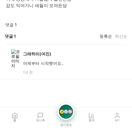
감도 익어가니 새들이 모여든당
댓글 1
댓글
1
등록순
최신순
그래하리(여진)
어제부터 시작했어요..
1년 전
7
21
42
홈
캐시톡
통계
MY
캐시로또