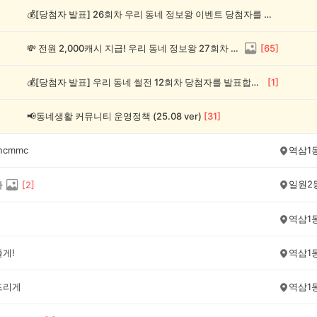
💰[당첨자 발표] 26회차 우리 동네 정보왕 이벤트 당첨자를 발표합니다!
💸 전원 2,000캐시 지급! 우리 동네 정보왕 27회차 (~8/10)
[
65
]
💰[당첨자 발표] 우리 동네 썰전 12회차 당첨자를 발표합니다!
[
1
]
📢동네생활 커뮤니티 운영정책 (25.08 ver)
[
31
]
ncmmc
역삼1
일원2
사
[
2
]
역삼1
줄게!
역삼1
드리게
역삼1