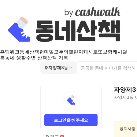
홈
팀워크
동네산책
런마일
모두의챌린지
캐시로또
보험
캐시딜
홈
동네 생활
주변 산책
산책 기록
자양제3동
자양제3
자양제3동
자
양
로그인을 해주세요
제
3
공지사항
동
전체글