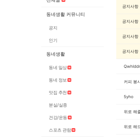
종
교/
공지사항
봉
동네생활 커뮤니티
사
공지사항
게
공지
시
글
공지사항
인기
목
록
공지사항
동네생활
Qwhldd
동네 일상
동네 정보
커피 봉
맛집 추천
5yho
분실/실종
위로 해
건강/운동
위로 해
스포츠 관람