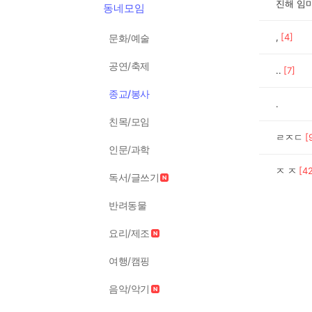
진해 임
동네모임
,
[
4
]
문화/예술
공연/축제
..
[
7
]
종교/봉사
.
친목/모임
ㄹㅈㄷ
[
인문/과학
ㅈ ㅈ
[
4
독서/글쓰기
반려동물
요리/제조
여행/캠핑
음악/악기