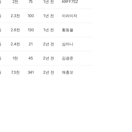
동
2천
75
1년 전
KRFF7SZ
동
2.3천
100
1년 전
이라이자
동
2.6천
130
1년 전
황동율
동
2.4천
21
2년 전
심마니
동
1천
45
2년 전
김광준
동
7.3천
341
2년 전
채충모