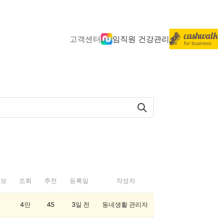
고객센터
임직원 건강관리
정보
조회
추천
등록일
작성자
4만
45
3일 전
동네생활 관리자