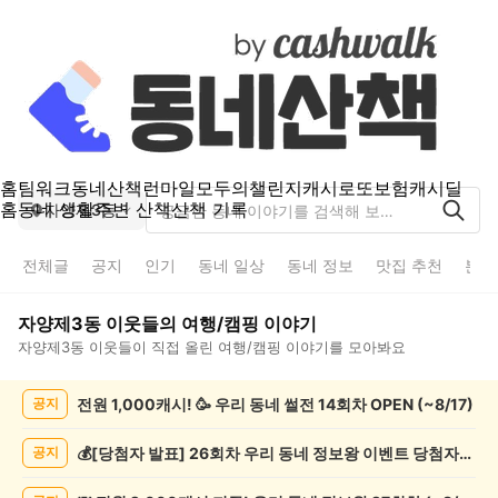
홈
팀워크
동네산책
런마일
모두의챌린지
캐시로또
보험
캐시딜
홈
동네 생활
주변 산책
산책 기록
자양제3동
전체글
공지
인기
동네 일상
동네 정보
맛집 추천
분실
자양제3동
이웃들의
여행/캠핑
이야기
자양제3동
이웃들이 직접 올린
여행/캠핑
이야기를 모아봐요
자
전원 1,000캐시! 🥳 우리 동네 썰전 14회차 OPEN (~8/17)
공지
양
제
3
💰[당첨자 발표] 26회차 우리 동네 정보왕 이벤트 당첨자를 발표합니다!
공지
동
여