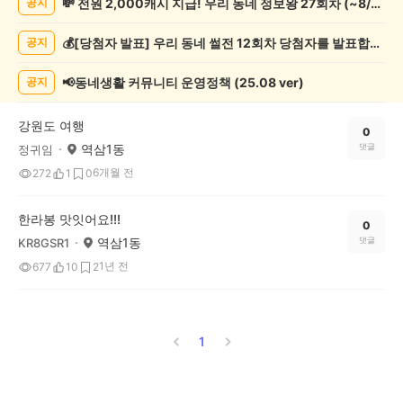
💸 전원 2,000캐시 지급! 우리 동네 정보왕 27회차 (~8/10)
공지
행/
캠
💰[당첨자 발표] 우리 동네 썰전 12회차 당첨자를 발표합니다!
공지
핑
게
시
📢동네생활 커뮤니티 운영정책 (25.08 ver)
공지
글
목
강원도 여행
록
0
역삼1동
댓글
정귀임
6개월 전
272
1
0
한라봉 맛잇어요!!!
0
역삼1동
댓글
KR8GSR1
1년 전
677
10
2
1