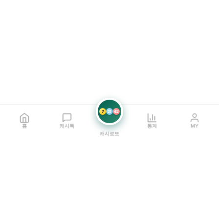
7
21
42
홈
캐시톡
통계
MY
캐시로또