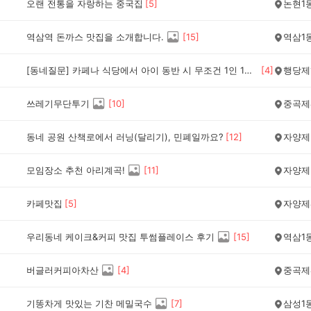
오랜 전통을 자랑하는 중국집
[
5
]
논현1
역삼역 돈까스 맛집을 소개합니다.
[
15
]
역삼1
[동네질문] 카페나 식당에서 아이 동반 시 무조건 1인 1메뉴, 이건 문제다 vs 괜찮다?
[
4
]
행당제
쓰레기무단투기
[
10
]
중곡제
동네 공원 산책로에서 러닝(달리기), 민폐일까요?
[
12
]
자양제
모임장소 추천 아리계곡!
[
11
]
자양제
카페맛집
[
5
]
자양제
우리동네 케이크&커피 맛집 투썸플레이스 후기
[
15
]
역삼1
버글러커피아차산
[
4
]
중곡제
기똥차게 맛있는 기찬 메밀국수
[
7
]
삼성1