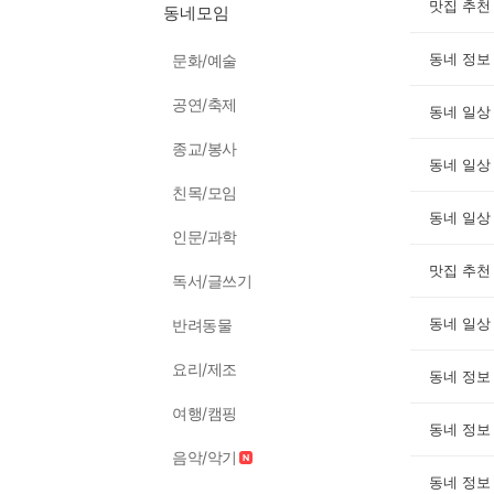
맛집 추천
동네모임
동네 정보
문화/예술
공연/축제
동네 일상
종교/봉사
동네 일상
친목/모임
동네 일상
인문/과학
맛집 추천
독서/글쓰기
동네 일상
반려동물
요리/제조
동네 정보
여행/캠핑
동네 정보
음악/악기
동네 정보