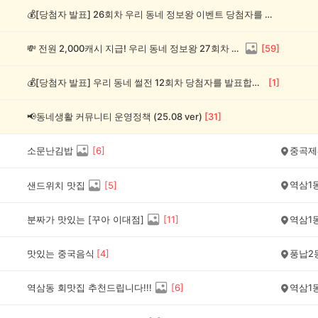
💰[당첨자 발표] 26회차 우리 동네 정보왕 이벤트 당첨자를 발표합니다!
💸 전원 2,000캐시 지급! 우리 동네 정보왕 27회차 (~8/10)
[
59
]
💰[당첨자 발표] 우리 동네 썰전 12회차 당첨자를 발표합니다!
[
1
]
📢동네생활 커뮤니티 운영정책 (25.08 ver)
[
31
]
소문난김밥
[
6
]
중곡제
역삼1
샌드위치 맛집
[
5
]
분짜가 맛있는 [꾸아 이대점]
[
11
]
역삼1
맛있는 중국음식
[
4
]
풍납2
역삼동 회맛집 추천드립니다!!!
[
6
]
역삼1