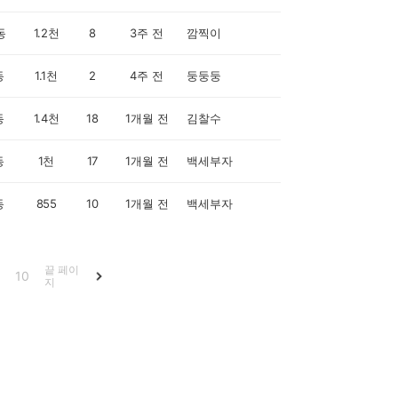
동
1.2천
8
3주 전
깜찍이
동
1.1천
2
4주 전
둥둥둥
동
1.4천
18
1개월 전
김찰수
동
1천
17
1개월 전
백세부자
동
855
10
1개월 전
백세부자
끝 페이
10
지