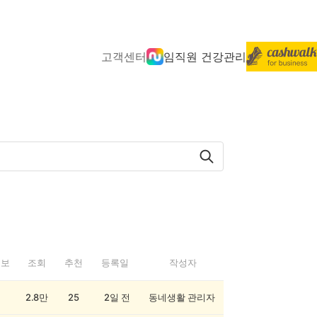
고객센터
임직원 건강관리
정보
조회
추천
등록일
작성자
2.8만
25
2일 전
동네생활 관리자