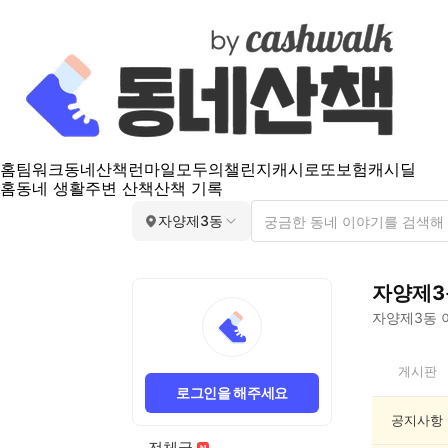
홈
팀워크
동네산책
런마일
모두의챌린지
캐시로또
보험
캐시딜
홈
동네 생활
주변 산책
산책 기록
자양제3동
자양제3
자양제3동
자
게시판
양
로그인을 해주세요
제
3
공지사항
동
전체글