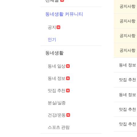
인
기
공지사항
글
동네생활 커뮤니티
게
공지사항
시
공지
글
목
공지사항
인기
록
공지사항
동네생활
동네 정보
동네 일상
동네 정보
맛집 추천
맛집 추천
동네 정보
분실/실종
맛집 추천
건강/운동
맛집 추천
스포츠 관람