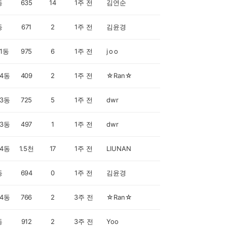
동
635
14
1주 전
김연순
동
671
2
1주 전
김윤경
1동
975
6
1주 전
j o o
4동
409
2
1주 전
☆Ran☆
3동
725
5
1주 전
dwr
3동
497
1
1주 전
dwr
4동
1.5천
17
1주 전
LIUNAN
동
694
0
1주 전
김윤경
4동
766
2
3주 전
☆Ran☆
동
912
2
3주 전
Yoo