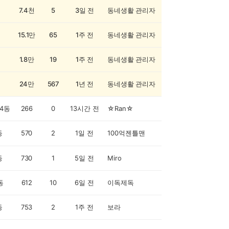
7.4천
5
3일 전
동네생활 관리자
15.1만
65
1주 전
동네생활 관리자
1.8만
19
1주 전
동네생활 관리자
24만
567
1년 전
동네생활 관리자
4동
266
0
13시간 전
☆Ran☆
동
570
2
1일 전
100억젠틀맨
동
730
1
5일 전
Miro
동
612
10
6일 전
이독제독
동
753
2
1주 전
보라