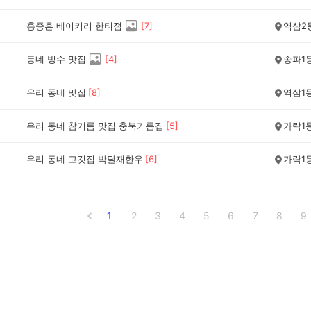
홍종흔 베이커리 한티점
[
7
]
역삼2
동네 빙수 맛집
[
4
]
송파1
우리 동네 맛집
[
8
]
역삼1
우리 동네 참기름 맛집 충북기름집
[
5
]
가락1
우리 동네 고깃집 박달재한우
[
6
]
가락1
1
2
3
4
5
6
7
8
9