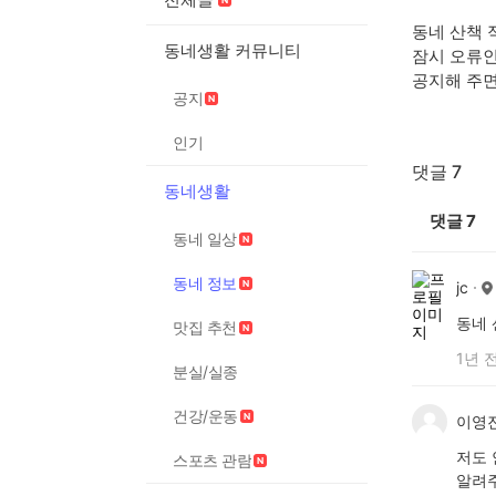
동네 산책 
동네생활 커뮤니티
잠시 오류
공지해 주
공지
인기
댓글 7
동네생활
댓글
7
동네 일상
동네 정보
jc
동네 
맛집 추천
1년 
분실/실종
건강/운동
이영
저도 
스포츠 관람
알려