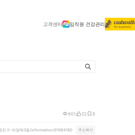
고객센터
임직원 건강관리
601
22
6
시-광진구-자양제3동/information/97484180
주소복사