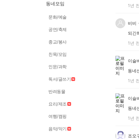
동네모임
1년 
문화/예술
비비
공연/축제
되긴
종교/봉사
1년 
친목/모임
이슬
인문/과학
동네
독서/글쓰기
1년 
반려동물
이슬
요리/제조
동네
여행/캠핑
1년 
음악/악기
조오