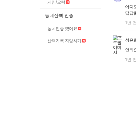
게임/오락
어디도
답답합
동네산책 인증
1년 
동네인증 했어요
성은
산책기록 자랑하기
안되
1년 