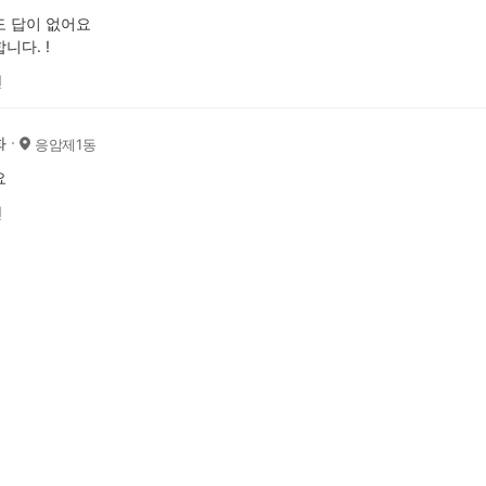
 답이 없어요
니다. !
전
화
응암제1동
요
전