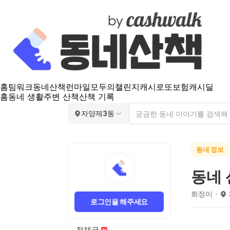
홈
팀워크
동네산책
런마일
모두의챌린지
캐시로또
보험
캐시딜
홈
동네 생활
주변 산책
산책 기록
자양제3동
동네 정보
동네 
희정이
로그인을 해주세요
전체글