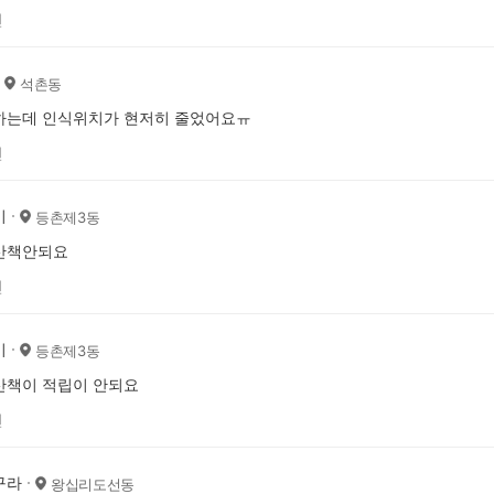
전
석촌동
하는데 인식위치가 현저히 줄었어요ㅠ
전
비
등촌제3동
산책안되요
전
비
등촌제3동
산책이 적립이 안되요
전
구라
왕십리도선동