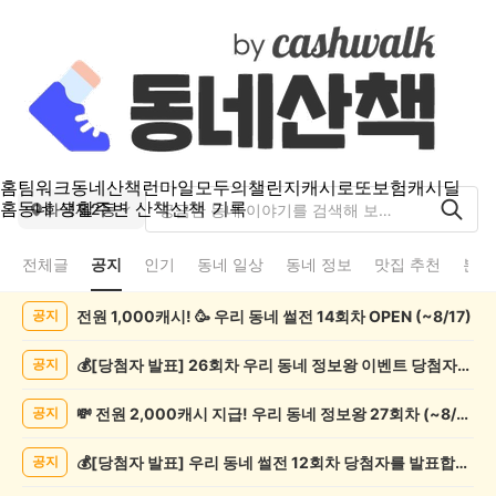
홈
팀워크
동네산책
런마일
모두의챌린지
캐시로또
보험
캐시딜
홈
동네 생활
주변 산책
산책 기록
화곡제2동
전체글
공지
인기
동네 일상
동네 정보
맛집 추천
분실
화
전원 1,000캐시! 🥳 우리 동네 썰전 14회차 OPEN (~8/17)
공지
곡
제
2
💰[당첨자 발표] 26회차 우리 동네 정보왕 이벤트 당첨자를 발표합니다!
공지
동
공
💸 전원 2,000캐시 지급! 우리 동네 정보왕 27회차 (~8/10)
공지
지
게
💰[당첨자 발표] 우리 동네 썰전 12회차 당첨자를 발표합니다!
공지
시
글