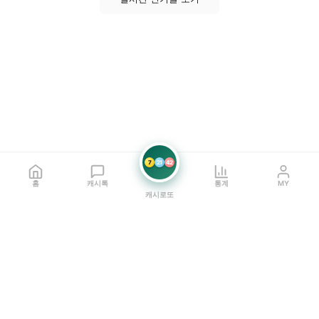
7
21
42
홈
캐시톡
통계
MY
캐시로또