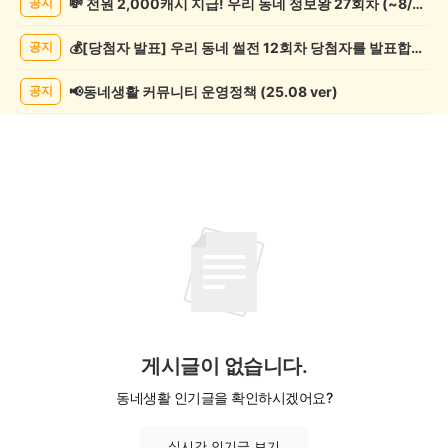
💸 전원 2,000캐시 지급! 우리 동네 정보왕 27회차 (~8/10)
공지
문/
과
💰[당첨자 발표] 우리 동네 썰전 12회차 당첨자를 발표합니다!
공지
학
게
시
📢동네생활 커뮤니티 운영정책 (25.08 ver)
공지
글
목
록
게시글이 없습니다.
동네생활 인기글을 확인하시겠어요?
실시간 인기글 보기