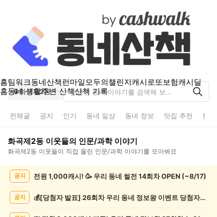
홈
팀워크
동네산책
런마일
모두의챌린지
캐시로또
보험
캐시딜
홈
동네 생활
주변 산책
산책 기록
화곡제2동
전체글
공지
인기
동네 일상
동네 정보
맛집 추천
분실
화곡제2동
이웃들의
인문/과학
이야기
화곡제2동
이웃들이 직접 올린
인문/과학
이야기를 모아봐요
화
전원 1,000캐시! 🥳 우리 동네 썰전 14회차 OPEN (~8/17)
공지
곡
제
2
💰[당첨자 발표] 26회차 우리 동네 정보왕 이벤트 당첨자를 발표합니다!
공지
동
인