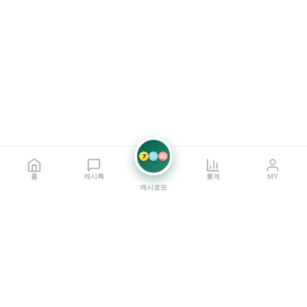
7
21
42
홈
캐시톡
통계
MY
캐시로또