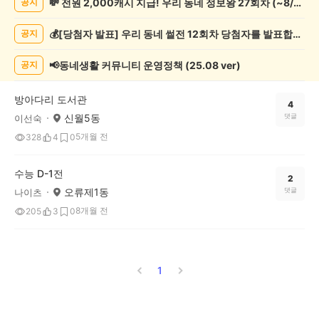
💸 전원 2,000캐시 지급! 우리 동네 정보왕 27회차 (~8/10)
공지
서/
글
💰[당첨자 발표] 우리 동네 썰전 12회차 당첨자를 발표합니다!
공지
쓰
기
게
📢동네생활 커뮤니티 운영정책 (25.08 ver)
공지
시
글
방아다리 도서관
목
4
신월5동
댓글
이선숙
록
5개월 전
328
4
0
수능 D-1전
2
오류제1동
댓글
나이츠
8개월 전
205
3
0
1