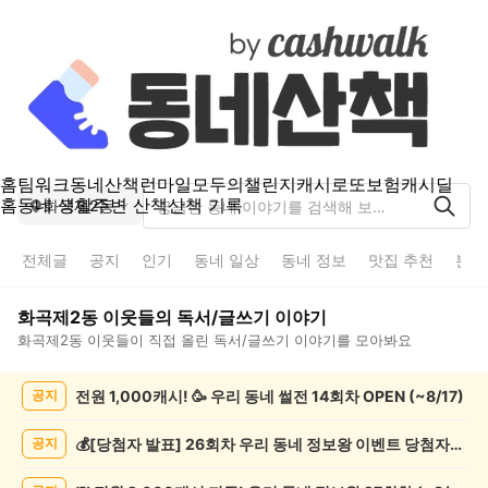
홈
팀워크
동네산책
런마일
모두의챌린지
캐시로또
보험
캐시딜
홈
동네 생활
주변 산책
산책 기록
화곡제2동
전체글
공지
인기
동네 일상
동네 정보
맛집 추천
분실
화곡제2동
이웃들의
독서/글쓰기
이야기
화곡제2동
이웃들이 직접 올린
독서/글쓰기
이야기를 모아봐요
화
전원 1,000캐시! 🥳 우리 동네 썰전 14회차 OPEN (~8/17)
공지
곡
제
2
💰[당첨자 발표] 26회차 우리 동네 정보왕 이벤트 당첨자를 발표합니다!
공지
동
독