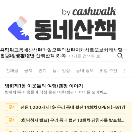
홈
팀워크
동네산책
런마일
모두의챌린지
캐시로또
보험
캐시딜
홈
동네 생활
주변 산책
산책 기록
방화제1동
전체글
공지
인기
동네 일상
동네 정보
맛집 추천
분실
방화제1동
이웃들의
여행/캠핑
이야기
방화제1동
이웃들이 직접 올린
여행/캠핑
이야기를 모아봐요
방
전원 1,000캐시! 🥳 우리 동네 썰전 14회차 OPEN (~8/17)
공지
화
제
1
💰[당첨자 발표] 우리 동네 썰전 13회차 당첨자를 발표합니다!
공지
동
여