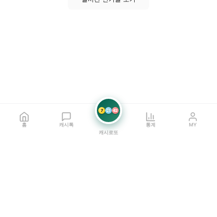
7
21
42
홈
캐시톡
통계
MY
캐시로또