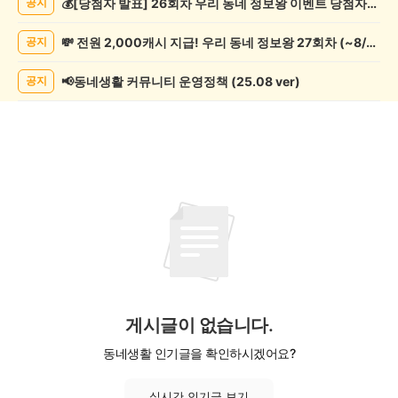
💰[당첨자 발표] 26회차 우리 동네 정보왕 이벤트 당첨자를 발표합니다!
공지
행/
캠
💸 전원 2,000캐시 지급! 우리 동네 정보왕 27회차 (~8/10)
공지
핑
게
시
📢동네생활 커뮤니티 운영정책 (25.08 ver)
공지
글
목
록
게시글이 없습니다.
동네생활 인기글을 확인하시겠어요?
실시간 인기글 보기