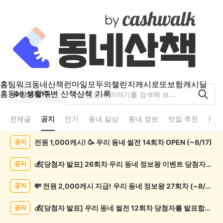
홈
팀워크
동네산책
런마일
모두의챌린지
캐시로또
보험
캐시딜
홈
동네 생활
주변 산책
산책 기록
방화제1동
전체글
공지
인기
동네 일상
동네 정보
맛집 추천
분실
방
전원 1,000캐시! 🥳 우리 동네 썰전 14회차 OPEN (~8/17)
공지
화
제
1
💰[당첨자 발표] 26회차 우리 동네 정보왕 이벤트 당첨자를 발표합니다!
공지
동
공
💸 전원 2,000캐시 지급! 우리 동네 정보왕 27회차 (~8/10)
공지
지
게
💰[당첨자 발표] 우리 동네 썰전 12회차 당첨자를 발표합니다!
공지
시
글