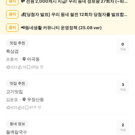
💸 전원 2,000캐시 지급! 우리 동네 정보왕 27회차 (~8/10)
공지
체
글
💰[당첨자 발표] 우리 동네 썰전 12회차 당첨자를 발표합니다!
공지
게
시
글
📢동네생활 커뮤니티 운영정책 (25.08 ver)
공지
목
록
맛집 추천
0
댓글
특삼겹
마곡동
조종석
6일 전
532
19
6
맛집 추천
3
댓글
고기맛집
우장산동
김윤경
1주 전
835
6
9
동네 정보
2
댓글
들깨칼국수