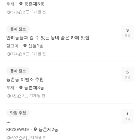
등촌제3동
우재
1개월 전
578
2
1
동네 정보
3
댓글
반려동물과 갈 수 있는 동네 숨은 카페 맛집
신월1동
달고미
1개월 전
774
8
1
동네 정보
5
댓글
등촌동 이발소 추천
등촌제3동
우재
1개월 전
1천
2
2
맛집 추천
1
댓글
ㅗ
등촌제2동
KRZ8EWU9
1개월 전
607
8
6