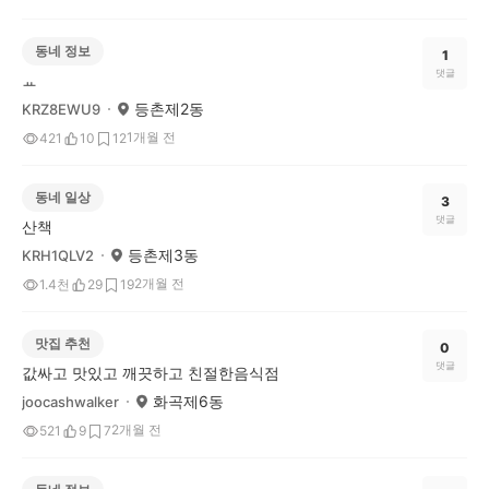
동네 정보
1
댓글
ㅛ
등촌제2동
KRZ8EWU9
1개월 전
421
10
12
동네 일상
3
댓글
산책
등촌제3동
KRH1QLV2
2개월 전
1.4천
29
19
맛집 추천
0
댓글
값싸고 맛있고 깨끗하고 친절한음식점
화곡제6동
joocashwalker
2개월 전
521
9
7