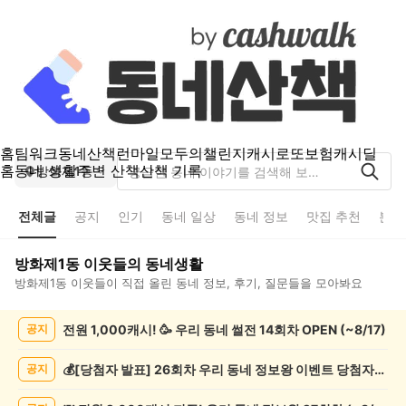
홈
팀워크
동네산책
런마일
모두의챌린지
캐시로또
보험
캐시딜
홈
동네 생활
주변 산책
산책 기록
방화제1동
전체글
공지
인기
동네 일상
동네 정보
맛집 추천
분실
방화제1동
이웃들의 동네생활
방화제1동
이웃들이 직접 올린 동네 정보, 후기, 질문들을 모아봐요
방
전원 1,000캐시! 🥳 우리 동네 썰전 14회차 OPEN (~8/17)
공지
화
제
1
💰[당첨자 발표] 26회차 우리 동네 정보왕 이벤트 당첨자를 발표합니다!
공지
동
전