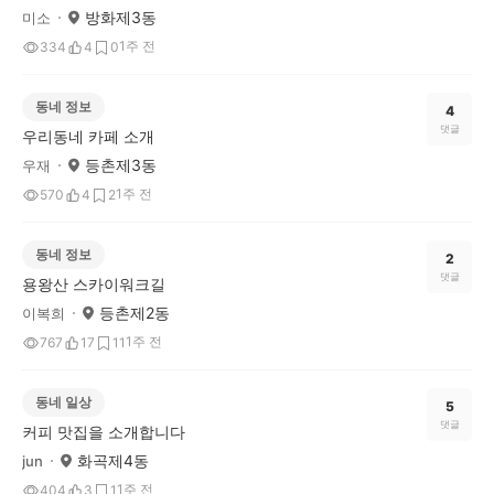
방화제3동
미소
1주 전
334
4
0
동네 정보
4
댓글
우리동네 카페 소개
등촌제3동
우재
1주 전
570
4
2
동네 정보
2
댓글
용왕산 스카이워크길
등촌제2동
이복희
1주 전
767
17
11
동네 일상
5
댓글
커피 맛집을 소개합니다
화곡제4동
jun
1주 전
404
3
1