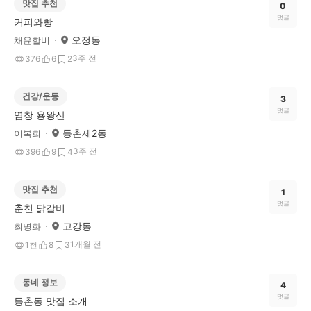
맛집 추천
0
댓글
커피와빵
오정동
채윤할비
3주 전
376
6
2
건강/운동
3
댓글
염창 용왕산
등촌제2동
이복희
3주 전
396
9
4
맛집 추천
1
댓글
춘천 닭갈비
고강동
최명화
1개월 전
1천
8
3
동네 정보
4
댓글
등촌동 맛집 소개