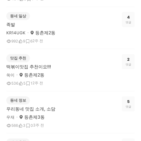
동네 일상
4
댓글
족발
등촌제2동
KR14UGK
2주 전
992
9
6
맛집 추천
2
댓글
떡볶이맛집 추천이요!!!
등촌제2동
쑥이
2주 전
536
5
1
동네 정보
5
댓글
우리동네 맛집 소개, 소담
등촌제3동
우재
3주 전
566
3
0