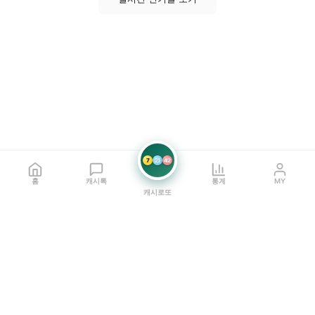
7
21
42
홈
캐시톡
통계
MY
캐시로또