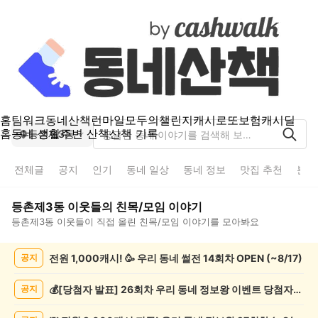
홈
팀워크
동네산책
런마일
모두의챌린지
캐시로또
보험
캐시딜
홈
동네 생활
주변 산책
산책 기록
등촌제3동
전체글
공지
인기
동네 일상
동네 정보
맛집 추천
분실
등촌제3동
이웃들의
친목/모임
이야기
등촌제3동
이웃들이 직접 올린
친목/모임
이야기를 모아봐요
등
전원 1,000캐시! 🥳 우리 동네 썰전 14회차 OPEN (~8/17)
공지
촌
제
3
💰[당첨자 발표] 26회차 우리 동네 정보왕 이벤트 당첨자를 발표합니다!
공지
동
친