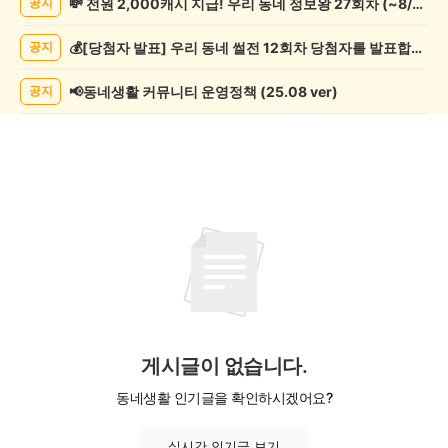
💸 전원 2,000캐시 지급! 우리 동네 정보왕 27회차 (~8/10)
공지
목/
모
💰[당첨자 발표] 우리 동네 썰전 12회차 당첨자를 발표합니다!
공지
임
게
시
📢동네생활 커뮤니티 운영정책 (25.08 ver)
공지
글
목
록
게시글이 없습니다.
동네생활 인기글을 확인하시겠어요?
실시간 인기글 보기