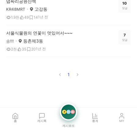
댑싸리공원산책
10
고강동
댓글
KR48MRT
1년 전
1.9천
49
14
서울식물원의 연꽃이 멋있어서~~~
7
등촌제3동
댓글
송!!!
1년 전
2천
35
20
1
7
21
42
홈
캐시톡
통계
MY
캐시로또