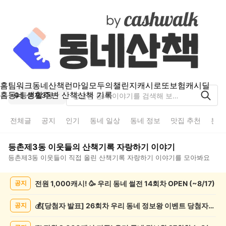
홈
팀워크
동네산책
런마일
모두의챌린지
캐시로또
보험
캐시딜
홈
동네 생활
주변 산책
산책 기록
등촌제3동
전체글
공지
인기
동네 일상
동네 정보
맛집 추천
분실
등촌제3동
이웃들의
산책기록 자랑하기
이야기
등촌제3동
이웃들이 직접 올린
산책기록 자랑하기
이야기를 모아봐요
등
전원 1,000캐시! 🥳 우리 동네 썰전 14회차 OPEN (~8/17)
공지
촌
제
3
💰[당첨자 발표] 26회차 우리 동네 정보왕 이벤트 당첨자를 발표합니다!
공지
동
산