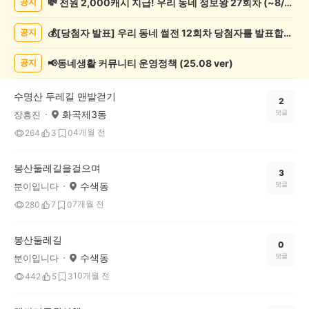
💸 전원 2,000캐시 지급! 우리 동네 정보왕 27회차 (~8/10)
공지
책
기
💰[당첨자 발표] 우리 동네 썰전 12회차 당첨자를 발표합니다!
공지
록
자
랑
📢동네생활 커뮤니티 운영정책 (25.08 ver)
공지
하
기
수명산 두레길 맨발걷기
게
2
화곡제3동
댓글
장흥진
시
글
4개월 전
264
3
0
목
록
봉산둘레길을걸으며
3
수색동
댓글
분이입니다
7개월 전
280
7
0
봉산둘레길
0
수색동
댓글
분이입니다
10개월 전
442
5
3