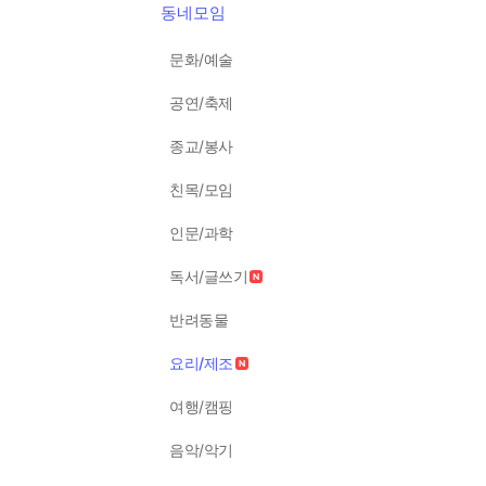
동네모임
문화/예술
공연/축제
종교/봉사
친목/모임
인문/과학
독서/글쓰기
반려동물
요리/제조
여행/캠핑
음악/악기