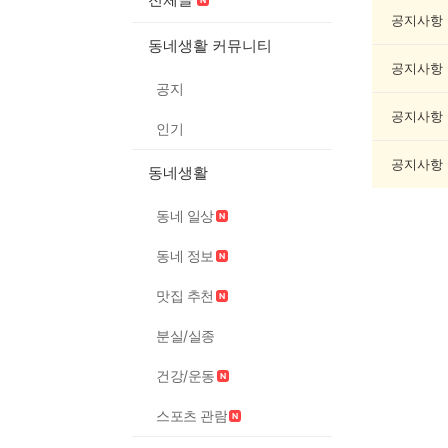
요
리/
공지사항
제
동네생활 커뮤니티
조
공지사항
게
공지
시
글
공지사항
인기
목
록
공지사항
동네생활
동네 일상
동네 정보
맛집 추천
분실/실종
건강/운동
스포츠 관람