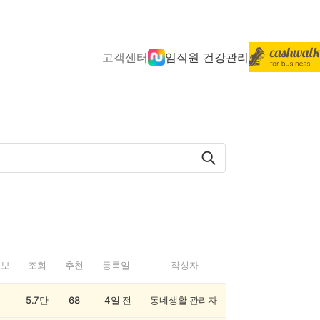
고객센터
임직원 건강관리
정보
조회
추천
등록일
작성자
5.7만
68
4일 전
동네생활 관리자