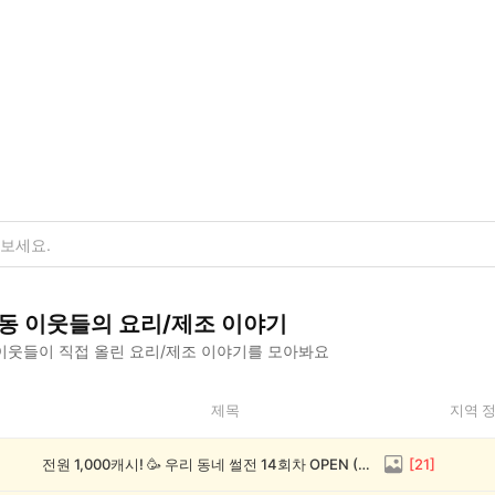
동
이웃들의
요리/제조
이야기
이웃들이 직접 올린
요리/제조
이야기를 모아봐요
제목
지역 
전원 1,000캐시! 🥳 우리 동네 썰전 14회차 OPEN (~8/17)
[
21
]