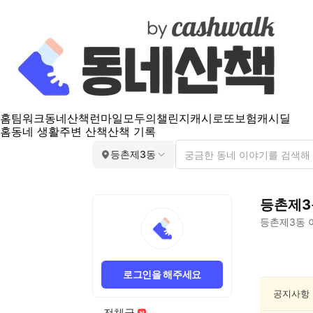
홈
팀워크
동네산책
런마일
모두의챌린지
캐시로또
보험
캐시딜
홈
동네 생활
주변 산책
산책 기록
등촌제3동
등촌제3
등촌제3동
등
촌
로그인을 해주세요
제
3
공지사항
동
전체글