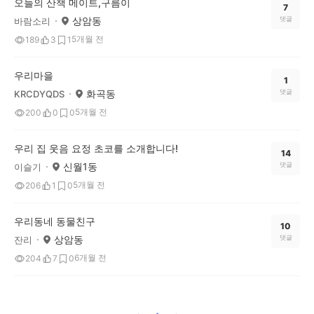
오늘의 산책 메이트,구름이
7
상암동
댓글
바람소리
5개월 전
189
3
1
우리마을
1
화곡동
댓글
KRCDYQDS
5개월 전
200
0
0
우리 집 웃음 요정 초코를 소개합니다!
14
신월1동
댓글
이슬기
5개월 전
206
1
0
우리동네 동물친구
10
상암동
댓글
잔리
6개월 전
204
7
0