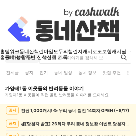
홈
팀워크
동네산책
런마일
모두의챌린지
캐시로또
보험
캐시딜
홈
동네 생활
주변 산책
산책 기록
가양제1동
전체글
공지
인기
동네 일상
동네 정보
맛집 추천
분실
가양제1동
이웃들의
반려동물
이야기
가양제1동
이웃들이 직접 올린
반려동물
이야기를 모아봐요
가
전원 1,000캐시! 🥳 우리 동네 썰전 14회차 OPEN (~8/17)
공지
양
제
1
💰[당첨자 발표] 26회차 우리 동네 정보왕 이벤트 당첨자를 발표합니다!
공지
동
반