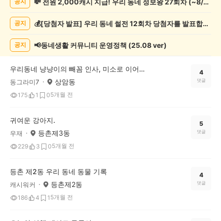
💸 전원 2,000캐시 지급! 우리 동네 정보왕 27회차 (~8/10)
공지
려
동
💰[당첨자 발표] 우리 동네 썰전 12회차 당첨자를 발표합니다!
공지
물
게
시
📢동네생활 커뮤니티 운영정책 (25.08 ver)
공지
글
목
우리동네 냥냥이의 빼꼼 인사, 미소로 이어진 따뜻한 교감
록
4
상암동
댓글
동그라미7
5개월 전
175
1
0
귀여운 강아지.
5
등촌제3동
댓글
우재
5개월 전
229
3
0
등촌 제2동 우리 동네 동물 기록
4
등촌제2동
댓글
캐시워커
5개월 전
186
4
1