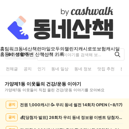
홈
팀워크
동네산책
런마일
모두의챌린지
캐시로또
보험
캐시딜
홈
동네 생활
주변 산책
산책 기록
가양제1동
전체글
공지
인기
동네 일상
동네 정보
맛집 추천
분실
가양제1동
이웃들의
건강/운동
이야기
가양제1동
이웃들이 직접 올린
건강/운동
이야기를 모아봐요
가
전원 1,000캐시! 🥳 우리 동네 썰전 14회차 OPEN (~8/17)
공지
양
제
1
💰[당첨자 발표] 26회차 우리 동네 정보왕 이벤트 당첨자를 발표합니다!
공지
동
건