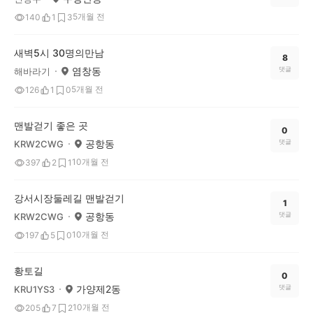
5개월 전
140
1
3
새벽5시 30명의만남
8
염창동
댓글
해바라기
5개월 전
126
1
0
맨발걷기 좋은 곳
0
공항동
댓글
KRW2CWG
10개월 전
397
2
1
강서시장둘레길 맨발걷기
1
공항동
댓글
KRW2CWG
10개월 전
197
5
0
황토길
0
가양제2동
댓글
KRU1YS3
10개월 전
205
7
2