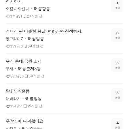
걷기하기
1
공항동
댓글
오점숙 수산나
3개월 전
171
1
2
개나리 핀 따뜻한 봄날, 평화공원 산책하기.
6
상암동
댓글
동그라미7
4개월 전
159
0
0
우리 동네 공원 소개
5
등촌제3동
댓글
우재
4개월 전
323
3
0
5시 새벽운동
5
염창동
댓글
해바라기
5개월 전
154
1
1
우장산에 다겨왔어요
4
우장산동
댓글
신강우