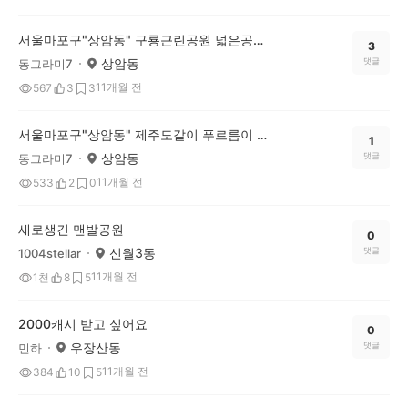
서울마포구"상암동" 구룡근린공원 넓은공원에서 운동해요.
3
상암동
댓글
동그라미7
11개월 전
567
3
3
서울마포구"상암동" 제주도같이 푸르름이 물씬 풍겨진 월드컵 공원 등 이 즐비되 있어요
1
상암동
댓글
동그라미7
11개월 전
533
2
0
새로생긴 맨발공원
0
신월3동
댓글
1004stellar
11개월 전
1천
8
5
2000캐시 받고 싶어요
0
우장산동
댓글
민하
11개월 전
384
10
5