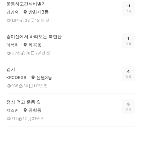
운동하고간식비벌기
-1
방화제3동
댓글
김명숙
1년 전
1.9천
33
15
증미산에서 바라보는 북한산
1
화곡동
댓글
이복희
1년 전
3.7천
78
29
걷기
4
신월3동
댓글
KRCQEGB
1년 전
935
30
11
점심 먹고 운동 💪
3
공항동
댓글
쟈스민
1년 전
715
12
3