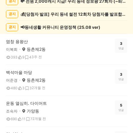
💸 전원 2,000캐시 지급! 우리 동네 정보왕 27회차 (~8/10)
공지
강/
운
💰[당첨자 발표] 우리 동네 썰전 12회차 당첨자를 발표합니다!
공지
동
게
시
📢동네생활 커뮤니티 운영정책 (25.08 ver)
공지
글
목
염창 용왕산
록
3
등촌제2동
댓글
이복희
3주 전
393
9
4
백석마을 마당
3
등촌제2동
댓글
어준경
2개월 전
480
3
3
운동 열심히. 다이어트
5
가양동
댓글
조숙자
2개월 전
690
11
7