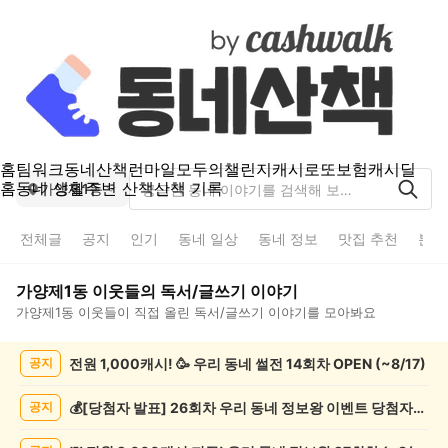
홈
팀워크
동네산책
런마일
모두의챌린지
캐시로또
보험
캐시딜
홈
동네 생활
주변 산책
산책 기록
가양제1동
전체글
공지
인기
동네 일상
동네 정보
맛집 추천
분실
가양제1동
이웃들의
독서/글쓰기
이야기
가양제1동
이웃들이 직접 올린
독서/글쓰기
이야기를 모아봐요
가
전원 1,000캐시! 🥳 우리 동네 썰전 14회차 OPEN (~8/17)
공지
양
제
1
💰[당첨자 발표] 26회차 우리 동네 정보왕 이벤트 당첨자를 발표합니다!
공지
동
독