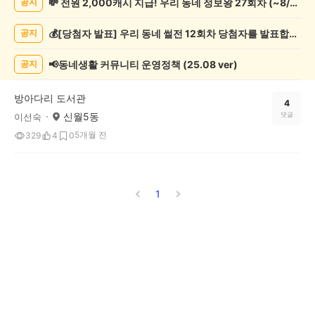
💸 전원 2,000캐시 지급! 우리 동네 정보왕 27회차 (~8/10)
공지
서/
글
💰[당첨자 발표] 우리 동네 썰전 12회차 당첨자를 발표합니다!
공지
쓰
기
게
📢동네생활 커뮤니티 운영정책 (25.08 ver)
공지
시
글
방아다리 도서관
목
4
신월5동
댓글
이선숙
록
5개월 전
329
4
0
1