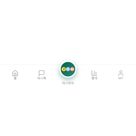
7
21
42
홈
캐시톡
통계
MY
캐시로또