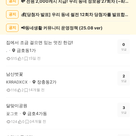
💸 전원 2,000캐시 지급! 우리 동네 정보왕 27회차 (~8/10)
공지
기
록
💰[당첨자 발표] 우리 동네 썰전 12회차 당첨자를 발표합니다!
공지
자
랑
하
📢동네생활 커뮤니티 운영정책 (25.08 ver)
공지
기
게
집에서 조금 걸으면 있는 멋진 한강!
시
0
금호동1가
댓글
.
글
목
5일 전
515
1
1
록
남산벗꽃
2
장충동2가
댓글
KRRADXCX
4개월 전
116
2
1
달맞이공원
3
금호4가동
댓글
꽃그릇
4개월 전
124
0
0