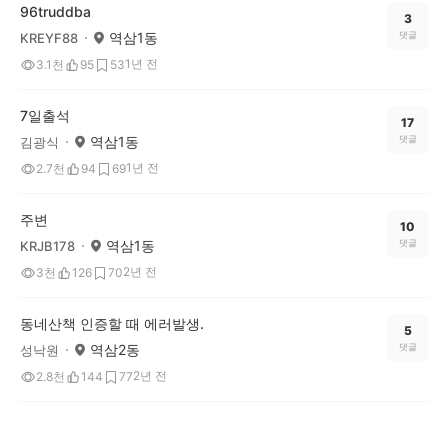
96truddba
3
역삼1동
댓글
KREYF88
1년 전
3.1천
95
53
7일출석
17
역삼1동
댓글
김광식
1년 전
2.7천
94
69
주변
10
역삼1동
댓글
KRJB178
2년 전
3천
126
70
동네산책 인증할 때 에러발생.
5
역삼2동
댓글
성낙원
2년 전
2.8천
144
77