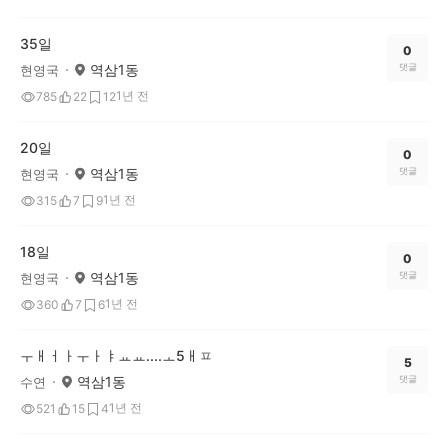
35일
0
역삼1동
댓글
현영국
1년 전
785
22
12
20일
0
역삼1동
댓글
현영국
1년 전
315
7
9
18일
0
역삼1동
댓글
현영국
1년 전
360
7
6
ㅜㅐㅓㅏㅜㅏㅑㅛㅛ....ㅗ5ㅐㅍ
5
역삼1동
댓글
수연
1년 전
521
15
4