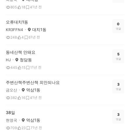
1년 전
805
18
4
오류대치1동
0
대치1동
댓글
KR3FFN4
1년 전
248
4
6
동네산책 안돼요
5
청담동
댓글
HJ
1년 전
445
15
1
주변산책주변산책 외안되나요
3
역삼1동
댓글
금오산
1년 전
382
16
4
38일
3
역삼1동
댓글
현영국
1년 전
709
23
7