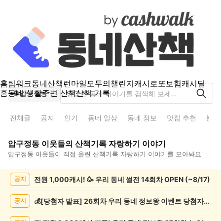
홈
팀워크
동네산책
런마일
모두의챌린지
캐시로또
보험
캐시딜
홈
동네 생활
주변 산책
산책 기록
압구정동
전체글
공지
인기
동네 일상
동네 정보
맛집 추천
분실
압구정동
이웃들의
산책기록 자랑하기
이야기
압구정동
이웃들이 직접 올린
산책기록 자랑하기
이야기를 모아봐요
압
전원 1,000캐시! 🥳 우리 동네 썰전 14회차 OPEN (~8/17)
공지
구
정
동
💰[당첨자 발표] 26회차 우리 동네 정보왕 이벤트 당첨자를 발표합니다!
공지
산
책