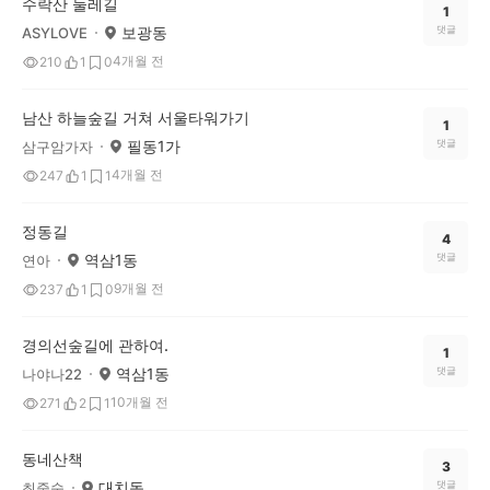
수락산 둘레길
1
보광동
댓글
ASYLOVE
4개월 전
210
1
0
남산 하늘숲길 거쳐 서울타워가기
1
필동1가
댓글
삼구암가자
4개월 전
247
1
1
정동길
4
역삼1동
댓글
연아
9개월 전
237
1
0
경의선숲길에 관하여.
1
역삼1동
댓글
나야나22
10개월 전
271
2
1
동네산책
3
대치동
댓글
최중숙