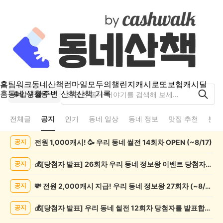
홈
팀워크
동네산책
런마일
모두의챌린지
캐시로또
보험
캐시딜
홈
동네 생활
주변 산책
산책 기록
압구정동
전체글
공지
인기
동네 일상
동네 정보
맛집 추천
분실
압
전원 1,000캐시! 🥳 우리 동네 썰전 14회차 OPEN (~8/17)
공지
구
정
동
💰[당첨자 발표] 26회차 우리 동네 정보왕 이벤트 당첨자를 발표합니다!
공지
공
지
💸 전원 2,000캐시 지급! 우리 동네 정보왕 27회차 (~8/10)
공지
게
시
💰[당첨자 발표] 우리 동네 썰전 12회차 당첨자를 발표합니다!
공지
글
목