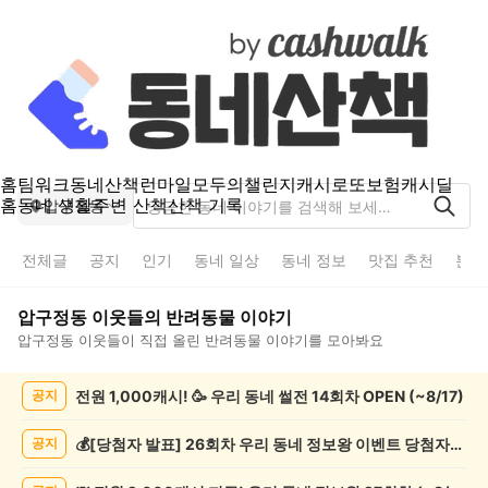
홈
팀워크
동네산책
런마일
모두의챌린지
캐시로또
보험
캐시딜
홈
동네 생활
주변 산책
산책 기록
압구정동
전체글
공지
인기
동네 일상
동네 정보
맛집 추천
분실
압구정동
이웃들의
반려동물
이야기
압구정동
이웃들이 직접 올린
반려동물
이야기를 모아봐요
압
전원 1,000캐시! 🥳 우리 동네 썰전 14회차 OPEN (~8/17)
공지
구
정
동
💰[당첨자 발표] 26회차 우리 동네 정보왕 이벤트 당첨자를 발표합니다!
공지
반
려