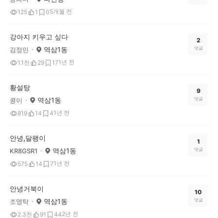
5개월 전
125
1
0
강아지 키우고 싶다
2
역삼1동
댓글
김정민
1년 전
1.1천
29
17
황설탕
9
역삼1동
댓글
콩이
1년 전
819
14
4
안녕,달팽이
1
역삼1동
댓글
KR8GSR1
1년 전
575
14
7
안녕거북이
10
역삼1동
댓글
조영탁
2년 전
2.3천
91
44