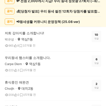
💸 전원 2,000캐시 지급! 우리 동네 정보왕 27회차 (~8/10)
공지
동
물
💰[당첨자 발표] 우리 동네 썰전 12회차 당첨자를 발표합니다!
공지
게
시
글
📢동네생활 커뮤니티 운영정책 (25.08 ver)
공지
목
록
저희 강아지를 소개합니다!
10
역삼1동
댓글
박규성
2개월 전
965
8
3
우리동네 햄스터를 소개합니다.
6
역삼1동
댓글
Carpe Diem
5개월 전
223
3
0
휴식중인 애완견
2
대치2동
댓글
Choijh
5개월 전
208
0
0