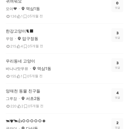
귀여워요
0
역삼1동
댓글
모아❤
5개월 전
136
1
0
한강고양이🐈‍⬛
3
압구정동
댓글
우엉
5개월 전
215
4
0
우리동네 고양이
3
역삼1동
댓글
바나나맛우유
5개월 전
155
1
0
양재천 동물 친구들
4
서초2동
댓글
그루잠
5개월 전
220
2
0
🐃🐮🐂👍🌻🌻🌻🌻🌻🍀
2
다산동
댓글
굥라더