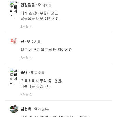
건강걸음
태화동
이게 조팝나무꽃이군요
몽글몽글 너무 이쁘네요
2개월 전
난
소사동
강도 예쁘고 꽃도 예쁜 길이에요
2개월 전
솔내
금흥동
초록초록 나무와 꽃, 천변.
아름다운 길입니다.
2개월 전
김현옥
작전1동