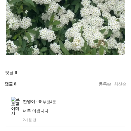
댓글 6
댓글
6
등록순
최신순
찬영이
부평4동
너무 이쁩니다.
2개월 전