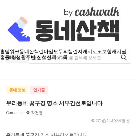
홈
팀워크
동네산책
런마일
모두의챌린지
캐시로또
보험
캐시딜
홈
동네 생활
주변 산책
산책 기록
상동
동네 정보
인기글
우리동네 꽃구경 명소 서부간선로입니다
Camellia
작전동
271
2
0
2개월 전
우리동네 꽃구경 명소 서부간선로입니다