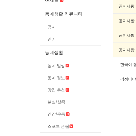
과
학
공지사항
게
동네생활 커뮤니티
시
공지사항
글
공지
목
록
공지사항
인기
공지사항
동네생활
한국이 
동네 일상
동네 정보
걱정이야
맛집 추천
분실/실종
건강/운동
스포츠 관람