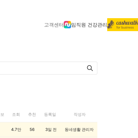
고객센터
임직원 건강관리
정보
조회
추천
등록일
작성자
4.7만
56
3일 전
동네생활 관리자