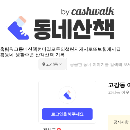
홈
팀워크
동네산책
런마일
모두의챌린지
캐시로또
보험
캐시딜
홈
동네 생활
주변 산책
산책 기록
고강동
고강동
고강동
이웃
고
강
로그인을 해주세요
동
인
공지사항
문/
전체글