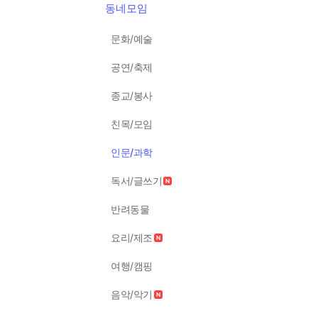
동네모임
문화/예술
공연/축제
종교/봉사
친목/모임
인문/과학
독서/글쓰기
반려동물
요리/제조
여행/캠핑
음악/악기