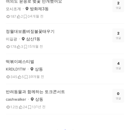
여의도 윤중로 벚꽃 만개했어요
2
방화제3동
댓글
모시조개
4개월 전
187
2
0
정월대보름벼짚불꽃태우기
2
삼산1동
댓글
이길광
5개월 전
178
3
1
떡볶이페스티벌
4
상동
댓글
KRDLD1TW
9개월 전
345
5
3
반려동물과 함께하는 토크콘서트
0
상동
댓글
cashwalker
1년 전
1.2천
24
13