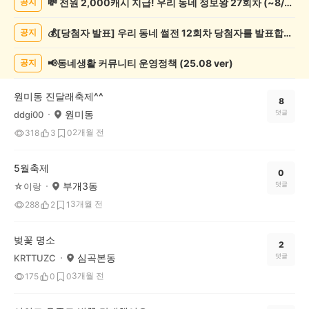
💸 전원 2,000캐시 지급! 우리 동네 정보왕 27회차 (~8/10)
공지
제
게
💰[당첨자 발표] 우리 동네 썰전 12회차 당첨자를 발표합니다!
공지
시
글
목
📢동네생활 커뮤니티 운영정책 (25.08 ver)
공지
록
원미동 진달래축제^^
8
원미동
댓글
ddgi00
2개월 전
318
3
0
5월축제
0
부개3동
댓글
☆이랑
3개월 전
288
2
1
벚꽃 명소
2
심곡본동
댓글
KRTTUZC
3개월 전
175
0
0