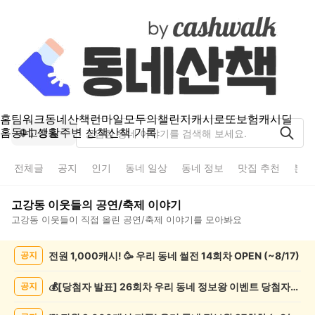
홈
팀워크
동네산책
런마일
모두의챌린지
캐시로또
보험
캐시딜
홈
동네 생활
주변 산책
산책 기록
고강동
전체글
공지
인기
동네 일상
동네 정보
맛집 추천
분실
고강동
이웃들의
공연/축제
이야기
고강동
이웃들이 직접 올린
공연/축제
이야기를 모아봐요
고
전원 1,000캐시! 🥳 우리 동네 썰전 14회차 OPEN (~8/17)
공지
강
동
공
💰[당첨자 발표] 26회차 우리 동네 정보왕 이벤트 당첨자를 발표합니다!
공지
연/
축