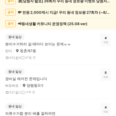
💰[당첨자 발표] 26회차 우리 동네 정보왕 이벤트 당첨자를 발표합니다!
공지
게
시
💸 전원 2,000캐시 지급! 우리 동네 정보왕 27회차 (~8/10)
공지
글
목
록
📢동네생활 커뮤니티 운영정책 (25.08 ver)
공지
동네 일상
4
댓글
분리수거하러 갈 때마다 보이는 문제ㅠㅠ
등촌제1동
민디
1일 전
352
8
4
동네 일상
5
댓글
경비실 에어컨 문제입니다
양평동3가
바오바오
1주 전
327
2
1
동네 일상
4
댓글
의류수거함 분리 배출 잘하려면