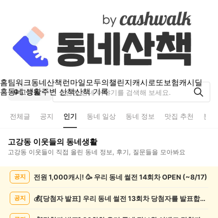
홈
팀워크
동네산책
런마일
모두의챌린지
캐시로또
보험
캐시딜
홈
동네 생활
주변 산책
산책 기록
고강동
전체글
공지
인기
동네 일상
동네 정보
맛집 추천
분실
고강동
이웃들의 동네생활
고강동
이웃들이 직접 올린 동네 정보, 후기, 질문들을 모아봐요
고
전원 1,000캐시! 🥳 우리 동네 썰전 14회차 OPEN (~8/17)
공지
강
동
인
💰[당첨자 발표] 우리 동네 썰전 13회차 당첨자를 발표합니다!
공지
기
글