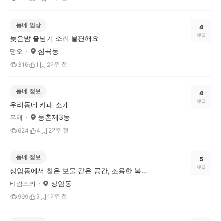
동네 일상
4
댓글
늦은밤 줄넘기 소리 불편해요
심곡동
댕오
2주 전
316
1
2
동네 정보
4
댓글
우리동네 카페 소개
등촌제3동
우재
2주 전
624
4
2
동네 정보
5
댓글
상암동에서 찾은 보물 같은 공간, 조용한 북카페산책
상암동
바람소리
2주 전
999
5
1