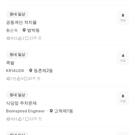
동네 일상
8
댓글
공동계단 적치물
범박동
황순옥
2주 전
832
2
2
동네 일상
4
댓글
족발
등촌제2동
KR14UGK
2주 전
1천
9
6
동네 일상
8
댓글
식당앞 주차문제
고척제1동
Bioinspired Engineer
2주 전
932
7
0