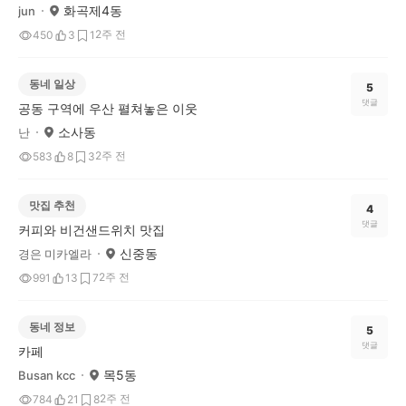
화곡제4동
jun
2주 전
450
3
1
동네 일상
5
댓글
공동 구역에 우산 펼쳐놓은 이웃
소사동
난
2주 전
583
8
3
맛집 추천
4
댓글
커피와 비건샌드위치 맛집
신중동
경은 미카엘라
2주 전
991
13
7
동네 정보
5
댓글
카페
목5동
Busan kcc
2주 전
784
21
8