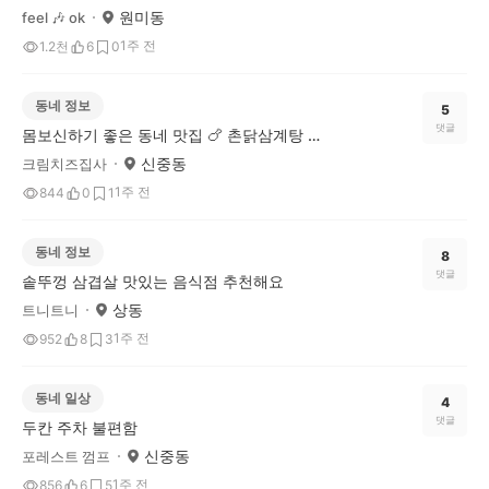
원미동
feel 🎶 ok
1주 전
1.2천
6
0
동네 정보
5
댓글
몸보신하기 좋은 동네 맛집 🍗 촌닭삼계탕 소개해요
신중동
크림치즈집사
1주 전
844
0
1
동네 정보
8
댓글
솥뚜껑 삼겹살 맛있는 음식점 추천해요
상동
트니트니
1주 전
952
8
3
동네 일상
4
댓글
두칸 주차 불편함
신중동
포레스트 껌프
1주 전
856
6
5