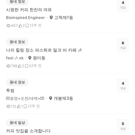
동네 정보
4
댓글
시원한 커피 한잔의 여유
고척제1동
Bioinspired Engineer
2주 전
407
2
1
동네 정보
6
댓글
나의 힐링 장소 파스퇴르 밀크 바 카페 🎶
원미동
feel 🎶 ok
2주 전
768
2
0
동네 정보
4
댓글
투썸
개봉제3동
💌쑸였<오전/새벽>💌
2주 전
1천
1
1
동네 일상
5
댓글
커피 맛집을 소개합니다