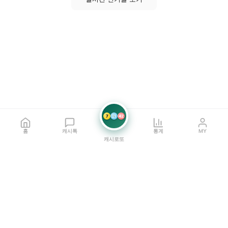
7
21
42
홈
캐시톡
통계
MY
캐시로또