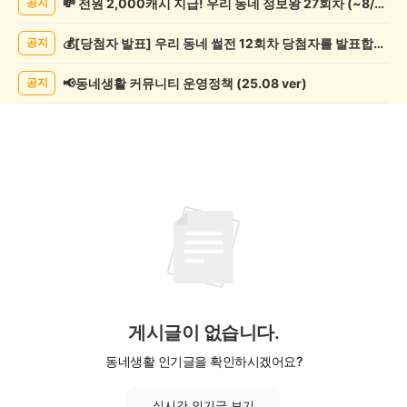
💸 전원 2,000캐시 지급! 우리 동네 정보왕 27회차 (~8/10)
공지
핑
게
💰[당첨자 발표] 우리 동네 썰전 12회차 당첨자를 발표합니다!
공지
시
글
목
📢동네생활 커뮤니티 운영정책 (25.08 ver)
공지
록
게시글이 없습니다.
동네생활 인기글을 확인하시겠어요?
실시간 인기글 보기