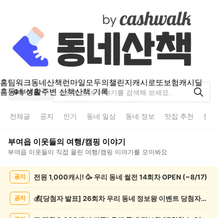
홈
팀워크
동네산책
런마일
모두의챌린지
캐시로또
보험
캐시딜
홈
동네 생활
주변 산책
산책 기록
부여읍
전체글
공지
인기
동네 일상
동네 정보
맛집 추천
분실
부여읍
이웃들의
여행/캠핑
이야기
부여읍
이웃들이 직접 올린
여행/캠핑
이야기를 모아봐요
부
전원 1,000캐시! 🥳 우리 동네 썰전 14회차 OPEN (~8/17)
공지
여
읍
여
💰[당첨자 발표] 26회차 우리 동네 정보왕 이벤트 당첨자를 발표합니다!
공지
행/
캠