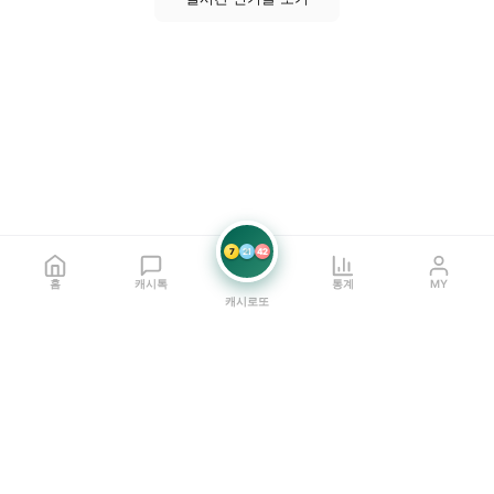
7
21
42
홈
캐시톡
통계
MY
캐시로또