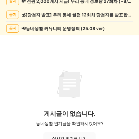
💸 전원 2,000캐시 지급! 우리 동네 정보왕 27회차 (~8/10)
공지
종
게
💰[당첨자 발표] 우리 동네 썰전 12회차 당첨자를 발표합니다!
공지
시
글
목
📢동네생활 커뮤니티 운영정책 (25.08 ver)
공지
록
게시글이 없습니다.
동네생활 인기글을 확인하시겠어요?
실시간 인기글 보기