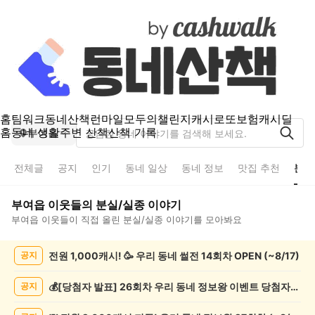
홈
팀워크
동네산책
런마일
모두의챌린지
캐시로또
보험
캐시딜
홈
동네 생활
주변 산책
산책 기록
부여읍
전체글
공지
인기
동네 일상
동네 정보
맛집 추천
분실
부여읍
이웃들의
분실/실종
이야기
부여읍
이웃들이 직접 올린
분실/실종
이야기를 모아봐요
부
전원 1,000캐시! 🥳 우리 동네 썰전 14회차 OPEN (~8/17)
공지
여
읍
분
💰[당첨자 발표] 26회차 우리 동네 정보왕 이벤트 당첨자를 발표합니다!
공지
실/
실