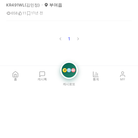
부여읍
KR491WL(김민정)
1년 전
658
11
1
1
7
21
42
홈
캐시톡
통계
MY
캐시로또