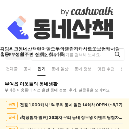
홈
팀워크
동네산책
런마일
모두의챌린지
캐시로또
보험
캐시딜
홈
동네 생활
주변 산책
산책 기록
부여읍
전체글
공지
인기
동네 일상
동네 정보
맛집 추천
분실
부여읍
이웃들의 동네생활
부여읍
이웃들이 직접 올린 동네 정보, 후기, 질문들을 모아봐요
부
전원 1,000캐시! 🥳 우리 동네 썰전 14회차 OPEN (~8/17)
공지
여
읍
인
💰[당첨자 발표] 26회차 우리 동네 정보왕 이벤트 당첨자를 발표합니다!
공지
기
글