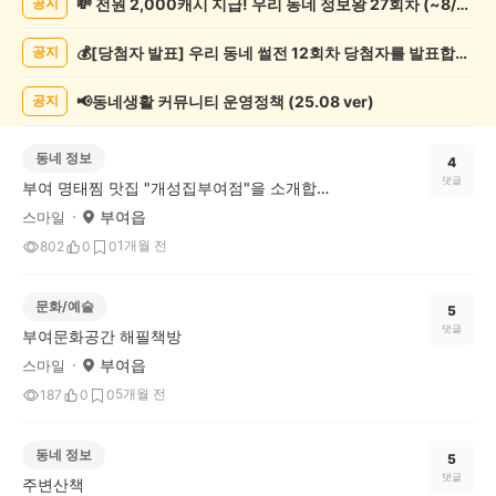
💸 전원 2,000캐시 지급! 우리 동네 정보왕 27회차 (~8/10)
공지
게
시
💰[당첨자 발표] 우리 동네 썰전 12회차 당첨자를 발표합니다!
공지
글
목
록
📢동네생활 커뮤니티 운영정책 (25.08 ver)
공지
동네 정보
4
댓글
부여 명태찜 맛집 "개성집부여점"을 소개합니다
부여읍
스마일
1개월 전
802
0
0
문화/예술
5
댓글
부여문화공간 해필책방
부여읍
스마일
5개월 전
187
0
0
동네 정보
5
댓글
주변산책