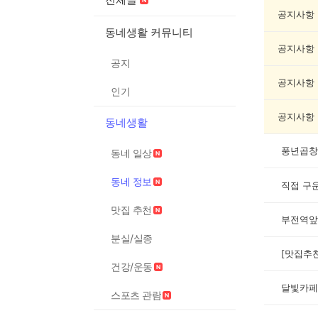
동
네
공지사항
정
동네생활 커뮤니티
보
공지사항
게
공지
시
글
공지사항
인기
목
록
공지사항
동네생활
풍년곱창
동네 일상
동네 정보
맛집 추천
부전역앞
분실/실종
건강/운동
달빛카페
스포츠 관람