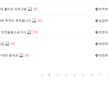
대 좋아요 만덕 2동
[
8
]
만덕제
할매 쭈꾸미 추천합니다
[
6
]
당감제
 맛찬들왕소금구이
[
10
]
온천제
미집
[
6
]
대연제
-대연 중국관
[
9
]
대연제
1
2
3
4
5
6
7