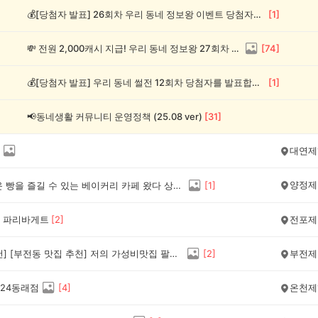
💰[당첨자 발표] 26회차 우리 동네 정보왕 이벤트 당첨자를 발표합니다!
[
1
]
💸 전원 2,000캐시 지급! 우리 동네 정보왕 27회차 (~8/10)
[
74
]
💰[당첨자 발표] 우리 동네 썰전 12회차 당첨자를 발표합니다!
[
1
]
📢동네생활 커뮤니티 운영정책 (25.08 ver)
[
31
]
대연제
양정제
직접 구운 빵을 즐길 수 있는 베이커리 카페 왔다 상사 추천해요
[
1
]
 파리바게트
[
2
]
전포제
[맛집추천] [부전동 맛집 추천] 저의 가성비맛집 팔미분식소개합니다! 시락국+김치말이김밥 조합!
[
2
]
부전제
24동래점
[
4
]
온천제