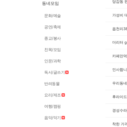
당감동 편
동네모임
가성비 
문화/예술
공연/축제
읍천리3
종교/봉사
더리터 g
친목/모임
카페만덕
인문/과학
인사합니
독서/글쓰기
우리동네
반려동물
요리/제조
후라이드
여행/캠핑
경성수라
음악/악기