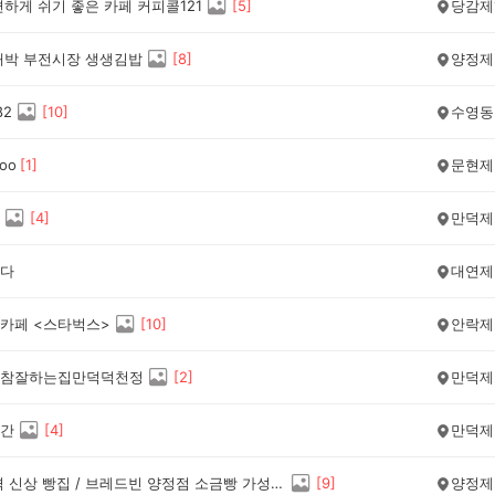
하게 쉬기 좋은 카페 커피콜121
[
5
]
당감제
대박 부전시장 생생김밥
[
8
]
양정제
82
[
10
]
수영동
oo
[
1
]
문현제
[
4
]
만덕제
다
대연제
카페 <스타벅스>
[
10
]
안락제
참잘하는집만덕덕천정
[
2
]
만덕제
간
[
4
]
만덕제
착한 가격 신상 빵집 / 브레드빈 양정점 소금빵 가성비 좋네요
[
9
]
양정제