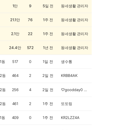
1만
9
5일 전
동네생활 관리자
21.1만
76
1주 전
동네생활 관리자
2.1만
22
1주 전
동네생활 관리자
24.4만
572
1년 전
동네생활 관리자
1동
517
0
1일 전
생수통
2동
464
2
2일 전
KRBB4AK
2동
256
4
2일 전
♡goodday0 ~11시)
2동
461
2
1주 전
또또링
1동
409
0
1주 전
KR2LZZ4A