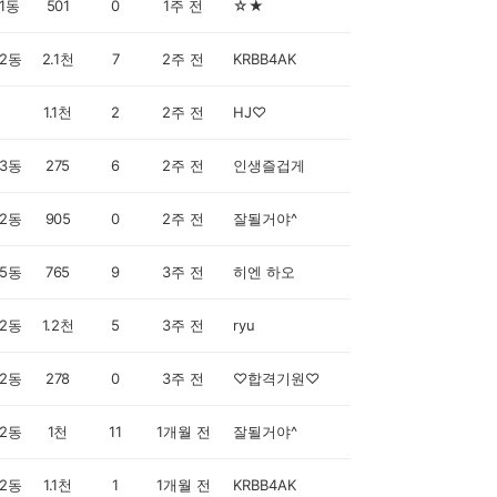
1동
501
0
1주 전
☆★
2동
2.1천
7
2주 전
KRBB4AK
1.1천
2
2주 전
HJ♡
3동
275
6
2주 전
인생즐겁게
2동
905
0
2주 전
잘될거야^
5동
765
9
3주 전
히엔 하오
2동
1.2천
5
3주 전
ryu
2동
278
0
3주 전
♡합격기원♡
2동
1천
11
1개월 전
잘될거야^
2동
1.1천
1
1개월 전
KRBB4AK