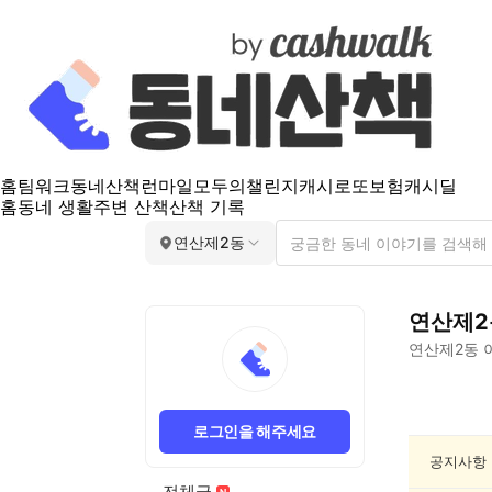
홈
팀워크
동네산책
런마일
모두의챌린지
캐시로또
보험
캐시딜
홈
동네 생활
주변 산책
산책 기록
연산제2동
연산제2
연산제2동
연
산
로그인을 해주세요
제
2
공지사항
동
전체글