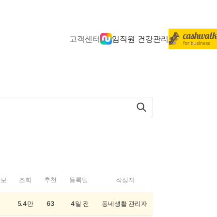
고객센터
임직원 건강관리
정보
조회
추천
등록일
작성자
5.4만
63
4일 전
동네생활 관리자