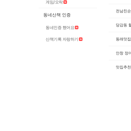
게임/오락
전남친순
동네산책 인증
당감동 
동네인증 했어요
동래맛집
산책기록 자랑하기
안창 정
맛집추천