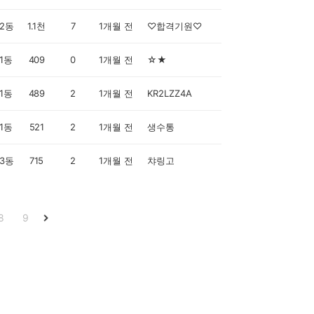
2동
1.1천
7
1개월 전
♡합격기원♡
1동
409
0
1개월 전
☆★
1동
489
2
1개월 전
KR2LZZ4A
1동
521
2
1개월 전
생수통
3동
715
2
1개월 전
챠링고
8
9