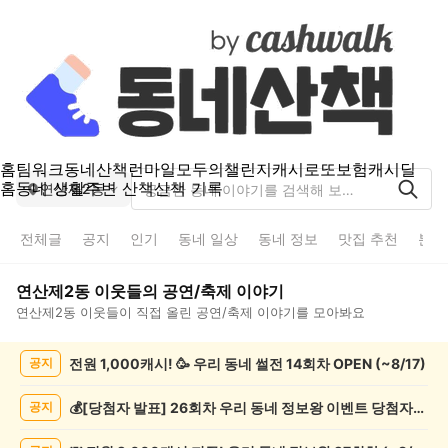
홈
팀워크
동네산책
런마일
모두의챌린지
캐시로또
보험
캐시딜
홈
동네 생활
주변 산책
산책 기록
연산제2동
전체글
공지
인기
동네 일상
동네 정보
맛집 추천
분실
연산제2동
이웃들의
공연/축제
이야기
연산제2동
이웃들이 직접 올린
공연/축제
이야기를 모아봐요
연
전원 1,000캐시! 🥳 우리 동네 썰전 14회차 OPEN (~8/17)
공지
산
제
2
💰[당첨자 발표] 26회차 우리 동네 정보왕 이벤트 당첨자를 발표합니다!
공지
동
공