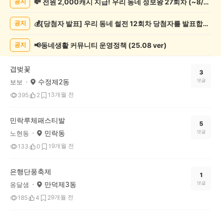
💸 전원 2,000캐시 지급! 우리 동네 정보왕 27회차 (~8/10)
공지
연/
축
💰[당첨자 발표] 우리 동네 썰전 12회차 당첨자를 발표합니다!
공지
제
게
시
📢동네생활 커뮤니티 운영정책 (25.08 ver)
공지
글
목
겹벚꽃
록
3
수정제2동
댓글
보보
3개월 전
395
2
1
민락루체패스티발
5
민락동
댓글
노현동
9개월 전
133
0
1
은행단풍축제
1
만덕제3동
댓글
옹달샘
9개월 전
185
4
2