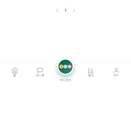
1
7
21
42
홈
캐시톡
통계
MY
캐시로또