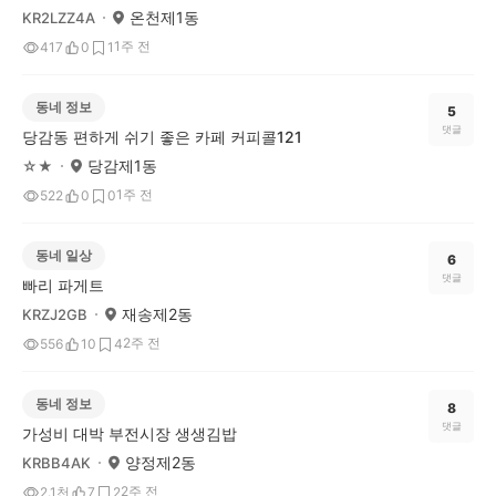
온천제1동
KR2LZZ4A
1주 전
417
0
1
동네 정보
5
댓글
당감동 편하게 쉬기 좋은 카페 커피콜121
당감제1동
☆★
1주 전
522
0
0
동네 일상
6
댓글
빠리 파게트
재송제2동
KRZJ2GB
2주 전
556
10
4
동네 정보
8
댓글
가성비 대박 부전시장 생생김밥
양정제2동
KRBB4AK
2주 전
2.1천
7
2