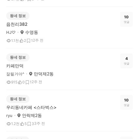
동네 정보
10
댓글
읍천리382
수영동
HJ♡
2주 전
1.1천
2
1
동네 정보
4
댓글
카페만덕
만덕제2동
잘될거야^
2주 전
915
0
1
동네 정보
10
댓글
우리동네카페 <스타벅스>
안락제2동
ryu
3주 전
1.2천
5
3