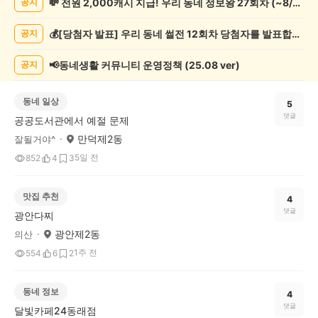
💸 전원 2,000캐시 지급! 우리 동네 정보왕 27회차 (~8/10)
공지
기
글
💰[당첨자 발표] 우리 동네 썰전 12회차 당첨자를 발표합니다!
공지
게
시
글
📢동네생활 커뮤니티 운영정책 (25.08 ver)
공지
목
록
동네 일상
5
댓글
공공도서관에서 예절 문제
만덕제2동
잘될거야^
5일 전
852
4
3
맛집 추천
4
댓글
광안다찌
광안제2동
의산
1주 전
554
6
2
동네 정보
4
댓글
달빛카페24동래점