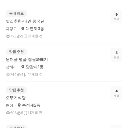
동네 정보
9
댓글
맛집추천-대연 중국관
대연제3동
챠링고
1개월 전
723
2
2
맛집 추천
5
댓글
원더풀 명품 찹쌀꽈배기
당감제1동
정혜리
1개월 전
744
4
1
맛집 추천
4
댓글
오뚜기식당
수정제2동
현정
1개월 전
606
5
1