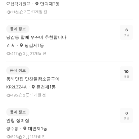
만덕제2동
♡합격기원♡
1개월 전
1.1천
7
2
동네 정보
6
댓글
당감동 할매 쭈꾸미 추천합니다
당감제1동
☆★
1개월 전
417
0
2
동네 정보
10
댓글
동래맛집 맛찬들왕소금구이
온천제1동
KR2LZZ4A
1개월 전
495
2
1
동네 정보
6
댓글
안창 정미집
대연제1동
생수통
1개월 전
526
2
1