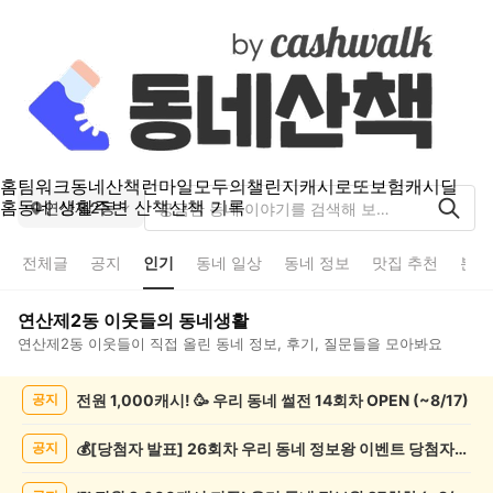
홈
팀워크
동네산책
런마일
모두의챌린지
캐시로또
보험
캐시딜
홈
동네 생활
주변 산책
산책 기록
연산제2동
전체글
공지
인기
동네 일상
동네 정보
맛집 추천
분실
연산제2동
이웃들의 동네생활
연산제2동
이웃들이 직접 올린 동네 정보, 후기, 질문들을 모아봐요
연
전원 1,000캐시! 🥳 우리 동네 썰전 14회차 OPEN (~8/17)
공지
산
제
2
💰[당첨자 발표] 26회차 우리 동네 정보왕 이벤트 당첨자를 발표합니다!
공지
동
인