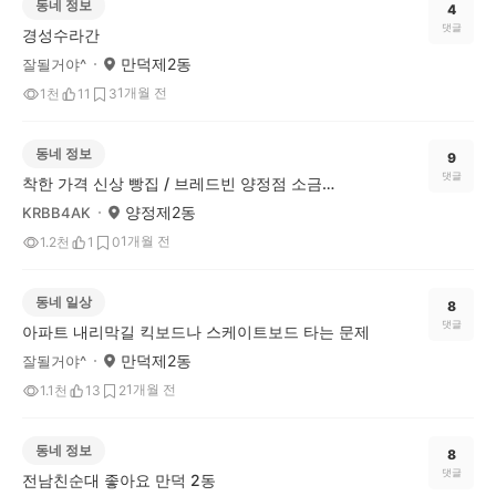
동네 정보
4
댓글
경성수라간
만덕제2동
잘될거야^
1개월 전
1천
11
3
동네 정보
9
댓글
착한 가격 신상 빵집 / 브레드빈 양정점 소금빵 가성비 좋네요
양정제2동
KRBB4AK
1개월 전
1.2천
1
0
동네 일상
8
댓글
아파트 내리막길 킥보드나 스케이트보드 타는 문제
만덕제2동
잘될거야^
1개월 전
1.1천
13
2
동네 정보
8
댓글
전남친순대 좋아요 만덕 2동