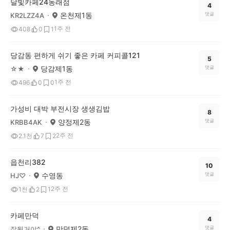
달빛카페24동래점
4
온천제1동
댓글
KR2LZZ4A
1주 전
408
0
1
당감동 편하게 쉬기 좋은 카페 커피콜121
5
당감제1동
댓글
☆★
1주 전
496
0
0
가성비 대박 부전시장 생생김밥
8
양정제2동
댓글
KRBB4AK
2주 전
2.1천
7
2
읍천리382
10
수영동
댓글
HJ♡
2주 전
1천
2
1
카페만덕
4
만덕제2동
댓글
잘될거야^