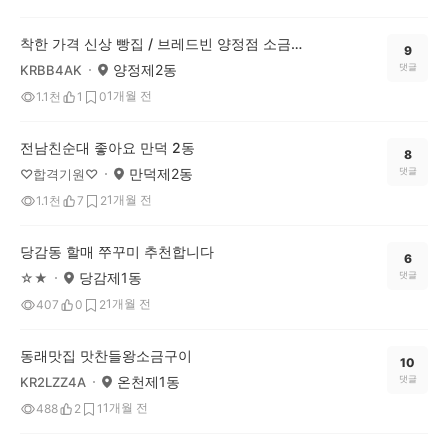
착한 가격 신상 빵집 / 브레드빈 양정점 소금빵 가성비 좋네요
9
양정제2동
댓글
KRBB4AK
1개월 전
1.1천
1
0
전남친순대 좋아요 만덕 2동
8
만덕제2동
댓글
♡합격기원♡
1개월 전
1.1천
7
2
당감동 할매 쭈꾸미 추천합니다
6
당감제1동
댓글
☆★
1개월 전
407
0
2
동래맛집 맛찬들왕소금구이
10
온천제1동
댓글
KR2LZZ4A
1개월 전
488
2
1