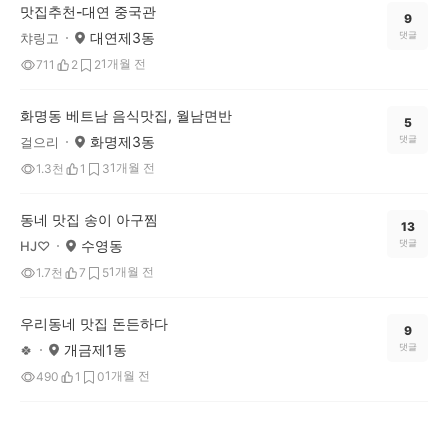
맛집추천-대연 중국관
9
대연제3동
댓글
챠링고
1개월 전
711
2
2
화명동 베트남 음식맛집, 월남면반
5
화명제3동
댓글
걸으리
1개월 전
1.3천
1
3
동네 맛집 송이 아구찜
13
수영동
댓글
HJ♡
1개월 전
1.7천
7
5
우리동네 맛집 돈든하다
9
개금제1동
댓글
🍀
1개월 전
490
1
0