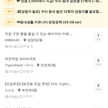
💸 전원 2,000캐시 지급! 우리 동네 정보왕 27회차 (~8/10)
공지
네
정
💰[당첨자 발표] 우리 동네 썰전 12회차 당첨자를 발표합니다!
공지
보
게
시
📢동네생활 커뮤니티 운영정책 (25.08 ver)
공지
글
목
직접 구운 빵을 즐길 수 있는 베이커리 카페 왔다 상사 추천해요
록
1
양정제2동
댓글
KRBB4AK
1일 전
461
2
0
부전역앞 파리바게트
2
전포제2동
댓글
♡goodday0 ~11시)
1일 전
255
4
0
[맛집추천] [부전동 맛집 추천] 저의 가성비맛집 팔미분식소개합니다! 시락국+김치말이김밥 조합!
2
부전제2동
댓글
또또링
1주 전
458
2
1