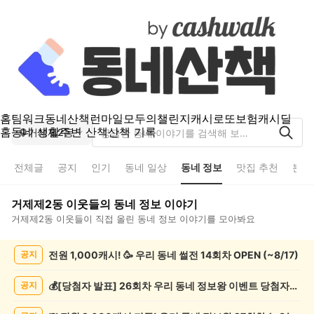
홈
팀워크
동네산책
런마일
모두의챌린지
캐시로또
보험
캐시딜
홈
동네 생활
주변 산책
산책 기록
거제제2동
전체글
공지
인기
동네 일상
동네 정보
맛집 추천
분실
거제제2동
이웃들의
동네 정보
이야기
거제제2동
이웃들이 직접 올린
동네 정보
이야기를 모아봐요
거
전원 1,000캐시! 🥳 우리 동네 썰전 14회차 OPEN (~8/17)
공지
제
제
2
💰[당첨자 발표] 26회차 우리 동네 정보왕 이벤트 당첨자를 발표합니다!
공지
동
동