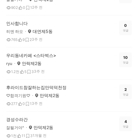
2주 전
902
0
1
인사합니다
0
대연제5동
댓글
히엔 하오
3주 전
765
9
2
우리동네카페 <스타벅스>
10
안락제2동
댓글
ryu
3주 전
1.2천
5
3
후라이드참잘하는집만덕덕천정
2
만덕제2동
댓글
♡합격기원♡
3주 전
277
0
1
경성수라간
4
만덕제2동
댓글
잘될거야^
1개월 전
1천
11
3