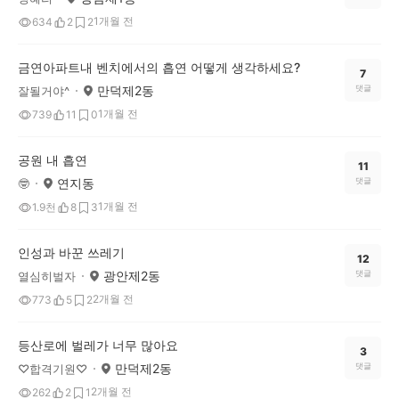
1개월 전
634
2
2
금연아파트내 벤치에서의 흡연 어떻게 생각하세요?
7
만덕제2동
댓글
잘될거야^
1개월 전
739
11
0
공원 내 흡연
11
연지동
댓글
🤓
1개월 전
1.9천
8
3
인성과 바꾼 쓰레기
12
광안제2동
댓글
열심히벌자
2개월 전
773
5
2
등산로에 벌레가 너무 많아요
3
만덕제2동
댓글
♡합격기원♡
2개월 전
262
2
1