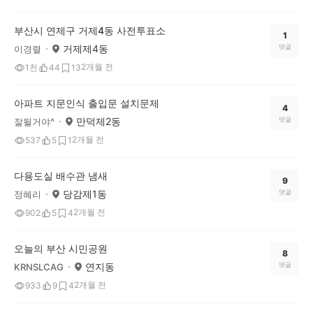
부산시 연제구 거제4동 사전투표소
1
거제제4동
댓글
이경렬
2개월 전
1천
44
13
아파트 지문인식 출입문 설치문제
4
만덕제2동
댓글
잘될거야^
2개월 전
537
5
1
다용도실 배수관 냄새
9
당감제1동
댓글
정혜리
2개월 전
902
5
4
오늘의 부산 시민공원
8
연지동
댓글
KRNSLCAG
2개월 전
933
9
4