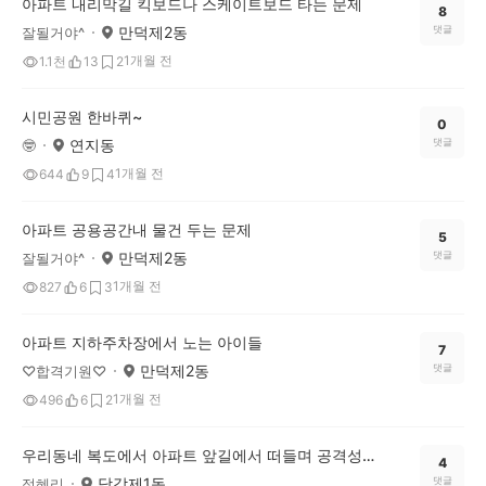
아파트 내리막길 킥보드나 스케이트보드 타는 문제
8
만덕제2동
댓글
잘될거야^
1개월 전
1.1천
13
2
시민공원 한바퀴~
0
연지동
댓글
🤓
1개월 전
644
9
4
아파트 공용공간내 물건 두는 문제
5
만덕제2동
댓글
잘될거야^
1개월 전
827
6
3
아파트 지하주차장에서 노는 아이들
7
만덕제2동
댓글
♡합격기원♡
1개월 전
496
6
2
우리동네 복도에서 아파트 앞길에서 떠들며 공격성을 내보이는게 문제다
4
당감제1동
댓글
정혜리