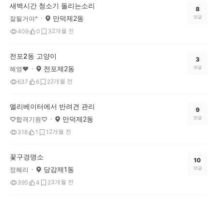
새벽시간 청소기 돌리는소리
8
만덕제2동
댓글
잘될거야^
2개월 전
409
0
3
전포2동 고양이
3
전포제2동
댓글
혜영❤
2개월 전
637
6
2
엘리베이터에서 반려견 관리
9
만덕제2동
댓글
♡합격기원♡
2개월 전
318
1
1
꽃구경명소
10
당감제1동
댓글
정혜리
3개월 전
395
4
2