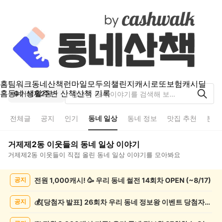
홈
팀워크
동네산책
런마일
모두의챌린지
캐시로또
보험
캐시딜
홈
동네 생활
주변 산책
산책 기록
거제제2동
전체글
공지
인기
동네 일상
동네 정보
맛집 추천
분실
거제제2동
이웃들의
동네 일상
이야기
거제제2동
이웃들이 직접 올린
동네 일상
이야기를 모아봐요
거
전원 1,000캐시! 🥳 우리 동네 썰전 14회차 OPEN (~8/17)
공지
제
제
2
💰[당첨자 발표] 26회차 우리 동네 정보왕 이벤트 당첨자를 발표합니다!
공지
동
동