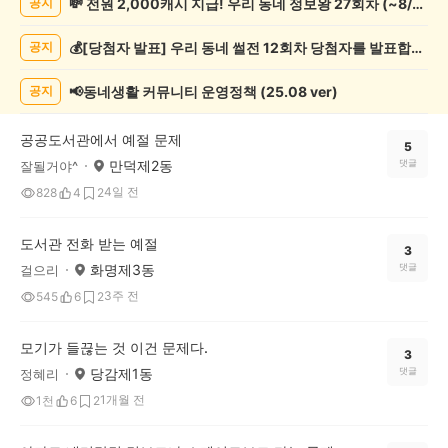
💸 전원 2,000캐시 지급! 우리 동네 정보왕 27회차 (~8/10)
공지
네
일
💰[당첨자 발표] 우리 동네 썰전 12회차 당첨자를 발표합니다!
공지
상
게
시
📢동네생활 커뮤니티 운영정책 (25.08 ver)
공지
글
목
공공도서관에서 예절 문제
록
5
만덕제2동
댓글
잘될거야^
4일 전
828
4
2
도서관 전화 받는 예절
3
화명제3동
댓글
걸으리
3주 전
545
6
2
모기가 들끊는 것 이건 문제다.
3
당감제1동
댓글
정혜리
1개월 전
1천
6
2