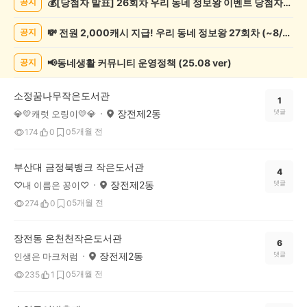
💰[당첨자 발표] 26회차 우리 동네 정보왕 이벤트 당첨자를 발표합니다!
공지
화/
예
💸 전원 2,000캐시 지급! 우리 동네 정보왕 27회차 (~8/10)
공지
술
게
시
📢동네생활 커뮤니티 운영정책 (25.08 ver)
공지
글
목
소정꿈나무작은도서관
록
1
장전제2동
댓글
💎💛캐럿 오링이💛💎
5개월 전
174
0
0
부산대 금정북뱅크 작은도서관
4
장전제2동
댓글
♡내 이름은 꽁이♡
5개월 전
274
0
0
장전동 온천천작은도서관
6
장전제2동
댓글
인생은 마크처럼
5개월 전
235
1
0