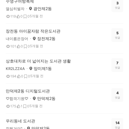
수영구어방축제
3
광안제2동
댓글
열심히벌자
5개월 전
119
0
0
장전동 아이꿈자람 작은도서관
5
장전제2동
댓글
내이름은장어
5개월 전
101
0
0
상호대차로 더 넓어지는 도서관 생활
7
망미제1동
댓글
KR2LZZ4A
5개월 전
194
0
0
만덕제2동 디지털도서관
4
만덕제2동
댓글
♡합격기원♡
5개월 전
175
1
0
우리동네 도서관
14
만덕제2동
댓글
잘될거야^