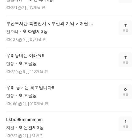
5개월 전
251
2
1
부산도서관 특별전시 < 부산의 기억 > 어릴 때 기억이 새록새록^^
7
화명제3동
댓글
걸으리
5개월 전
138
0
0
우리동네는 이래요!!
7
초읍동
댓글
민쫑
10개월 전
220
5
1
우리 동네는 최고입니다!!
0
초읍동
댓글
민쫑
10개월 전
160
2
0
Lkɓo9kmmmmnm
1
온천제3동
댓글
지천
1년 전
787
21
6