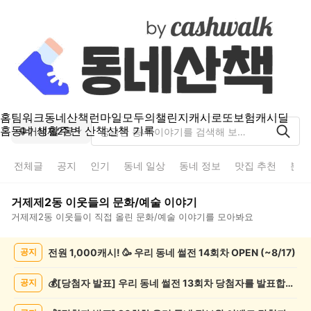
홈
팀워크
동네산책
런마일
모두의챌린지
캐시로또
보험
캐시딜
홈
동네 생활
주변 산책
산책 기록
거제제2동
전체글
공지
인기
동네 일상
동네 정보
맛집 추천
분실
거제제2동
이웃들의
문화/예술
이야기
거제제2동
이웃들이 직접 올린
문화/예술
이야기를 모아봐요
거
전원 1,000캐시! 🥳 우리 동네 썰전 14회차 OPEN (~8/17)
공지
제
제
2
💰[당첨자 발표] 우리 동네 썰전 13회차 당첨자를 발표합니다!
공지
동
문