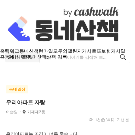
홈
팀워크
동네산책
런마일
모두의챌린지
캐시로또
보험
캐시딜
홈
동네 생활
주변 산책
산책 기록
거제제2동
동네 일상
우리아파트 자랑
어순임
거제제2동
1.1천
30
17
1년 전
우리아파트는 조경이 너무 좋습니다