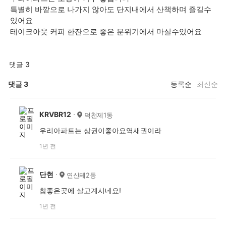
특별히 바깥으로 나가지 않아도 단지내에서 산책하며 즐길수
있어요
테이크아웃 커피 한잔으로 좋은 분위기에서 마실수있어요
댓글 3
댓글
3
등록순
최신순
KRVBR12
덕천제1동
우리아파트는 상권이좋아요역새권이라
1년 전
단현
연산제2동
참좋은곳에 살고계시네요!
1년 전