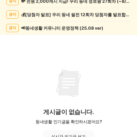
💸 전원 2,000캐시 지급! 우리 동네 정보왕 27회차 (~8/10)
공지
임
게
💰[당첨자 발표] 우리 동네 썰전 12회차 당첨자를 발표합니다!
공지
시
글
목
📢동네생활 커뮤니티 운영정책 (25.08 ver)
공지
록
게시글이 없습니다.
동네생활 인기글을 확인하시겠어요?
실시간 인기글 보기