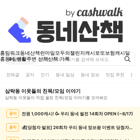
홈
팀워크
동네산책
런마일
모두의챌린지
캐시로또
보험
캐시딜
홈
동네 생활
주변 산책
산책 기록
삼락동
전체글
공지
인기
동네 일상
동네 정보
맛집 추천
분실
삼락동
이웃들의
친목/모임
이야기
삼락동
이웃들이 직접 올린
친목/모임
이야기를 모아봐요
삼
전원 1,000캐시! 🥳 우리 동네 썰전 14회차 OPEN (~8/17)
공지
락
동
친
💰[당첨자 발표] 26회차 우리 동네 정보왕 이벤트 당첨자를 발표합니다!
공지
목/
모