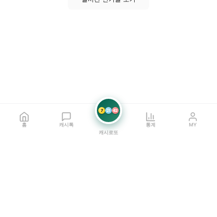
7
21
42
홈
캐시톡
통계
MY
캐시로또