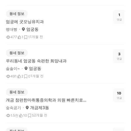
동네 정보
1
댓글
엄궁에 굿모닝유치과
엄궁동
펭대빵
1개월 전
477
1
1
동네 정보
3
댓글
우리동네 엄궁동 속편한 희망내과
엄궁동
솔솔이~
1개월 전
491
2
0
동네 정보
10
댓글
개금 참편한마취통증의학과 의원 빠른치료되요
개금제3동
숲속공기
2개월 전
1.5천
10
5