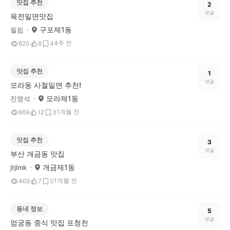
맛집 추천
2
댓글
육전밀면맛집
구포제1동
필립
4주 전
820
8
4
맛집 추천
1
댓글
모라동 사철밀면 추천!
모라제1동
진명석
1개월 전
669
12
3
맛집 추천
3
댓글
부산 개금동 맛집
개금제1동
jtjlmk
1개월 전
469
7
0
동네 정보
5
댓글
엄궁동 중식 맛집 포청천