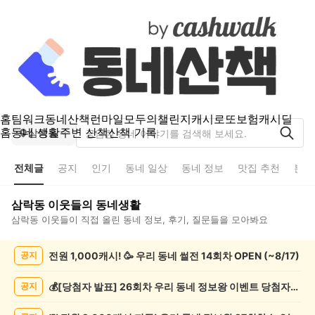
홈
팀워크
동네산책
런마일
모두의챌린지
캐시로또
보험
캐시딜
홈
동네 생활
주변 산책
산책 기록
삼락동
전체글
공지
인기
동네 일상
동네 정보
맛집 추천
분실
삼락동
이웃들의 동네생활
삼락동
이웃들이 직접 올린 동네 정보, 후기, 질문들을 모아봐요
삼
전원 1,000캐시! 🥳 우리 동네 썰전 14회차 OPEN (~8/17)
공지
락
동
전
💰[당첨자 발표] 26회차 우리 동네 정보왕 이벤트 당첨자를 발표합니다!
공지
체
글