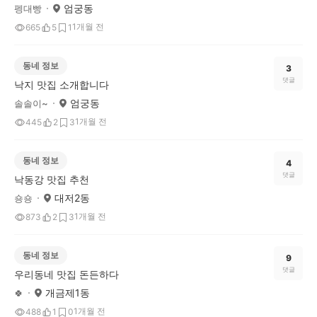
엄궁동
펭대빵
1개월 전
665
5
1
동네 정보
3
댓글
낙지 맛집 소개합니다
엄궁동
솔솔이~
1개월 전
445
2
3
동네 정보
4
댓글
낙동강 맛집 추천
대저2동
숑숑
1개월 전
873
2
3
동네 정보
9
댓글
우리동네 맛집 돈든하다
개금제1동
🍀
1개월 전
488
1
0