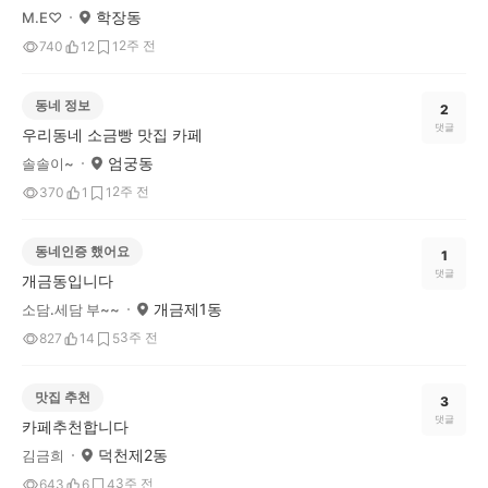
학장동
M.E♡
2주 전
740
12
1
동네 정보
2
댓글
우리동네 소금빵 맛집 카페
엄궁동
솔솔이~
2주 전
370
1
1
동네인증 했어요
1
댓글
개금동입니다
개금제1동
소담.세담 부~~
3주 전
827
14
5
맛집 추천
3
댓글
카페추천합니다
덕천제2동
김금희
3주 전
643
6
4