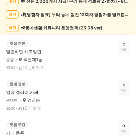
💸 전원 2,000캐시 지급! 우리 동네 정보왕 27회차 (~8/10)
공지
게
시
💰[당첨자 발표] 우리 동네 썰전 12회차 당첨자를 발표합니다!
공지
글
목
록
📢동네생활 커뮤니티 운영정책 (25.08 ver)
공지
맛집 추천
1
댓글
밀면하면 해조밀면
덕천제1동
솔향
1주 전
844
13
9
동네 정보
1
댓글
엄궁 갤러리 카페
엄궁동
펭대빵
1주 전
207
1
1
맛집 추천
0
댓글
카페 동주