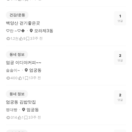
건강/운동
1
댓글
백양산 걷기좋은곳
모라제3동
♡란 ~♡◆
3주 전
1.2천
9
3
동네 정보
2
댓글
엄궁 이디야커피~~
엄궁동
솔솔이~
3주 전
400
1
1
동네 정보
2
댓글
엄궁동 김밥맛집
엄궁동
펭대빵
3주 전
314
1
3