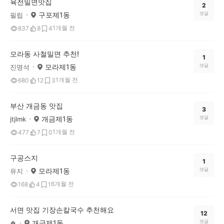
육전밀면맛집
2
구포제1동
댓글
필립
1개월 전
837
8
4
모라동 사철밀면 추천!
1
모라제1동
댓글
진명석
1개월 전
680
12
3
부산 개금동 맛집
3
개금제1동
댓글
jtjlmk
1개월 전
477
7
0
구공스지
1
모라제1동
댓글
유지
6개월 전
168
4
1
서면 맛집 기장손칼국수 추천해요
12
개금제1동
댓글
🍀