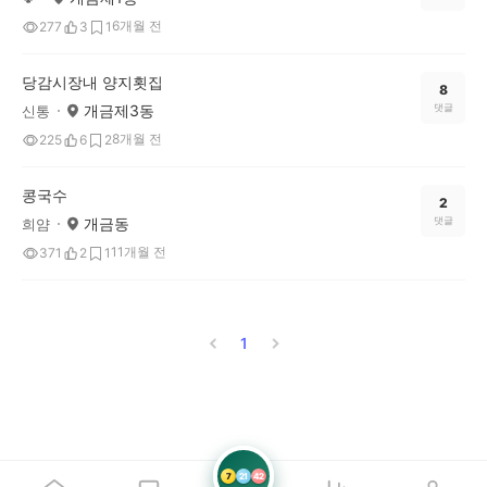
6개월 전
277
3
1
당감시장내 양지횟집
8
개금제3동
댓글
신통
8개월 전
225
6
2
콩국수
2
개금동
댓글
희얌
11개월 전
371
2
1
1
7
21
42