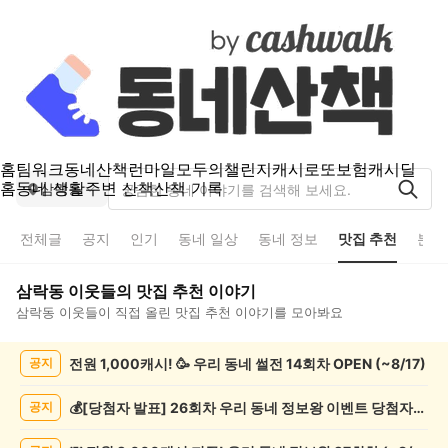
홈
팀워크
동네산책
런마일
모두의챌린지
캐시로또
보험
캐시딜
홈
동네 생활
주변 산책
산책 기록
삼락동
전체글
공지
인기
동네 일상
동네 정보
맛집 추천
분실
삼락동
이웃들의
맛집 추천
이야기
삼락동
이웃들이 직접 올린
맛집 추천
이야기를 모아봐요
삼
전원 1,000캐시! 🥳 우리 동네 썰전 14회차 OPEN (~8/17)
공지
락
동
맛
💰[당첨자 발표] 26회차 우리 동네 정보왕 이벤트 당첨자를 발표합니다!
공지
집
추