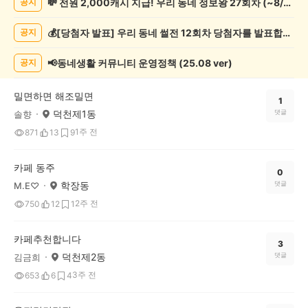
💸 전원 2,000캐시 지급! 우리 동네 정보왕 27회차 (~8/10)
공지
천
게
💰[당첨자 발표] 우리 동네 썰전 12회차 당첨자를 발표합니다!
공지
시
글
목
📢동네생활 커뮤니티 운영정책 (25.08 ver)
공지
록
밀면하면 해조밀면
1
덕천제1동
댓글
솔향
1주 전
871
13
9
카페 동주
0
학장동
댓글
M.E♡
2주 전
750
12
1
카페추천합니다
3
덕천제2동
댓글
김금희
3주 전
653
6
4