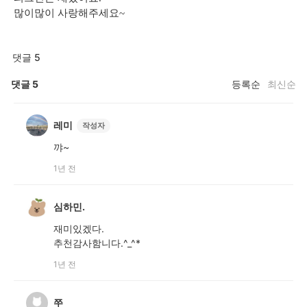
많이많이 사랑해주세요~
댓글 5
댓글
5
등록순
최신순
레미
작성자
꺄~
1년 전
심하민.
재미있겠다.
추천감사함니다.^_^*
1년 전
쭈