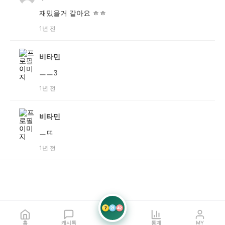
재밌을거 같아요 ㅎㅎ
1년 전
비타민
ㅡㅡ3
1년 전
비타민
ㅡㄸ
1년 전
7
21
42
홈
캐시톡
통계
MY