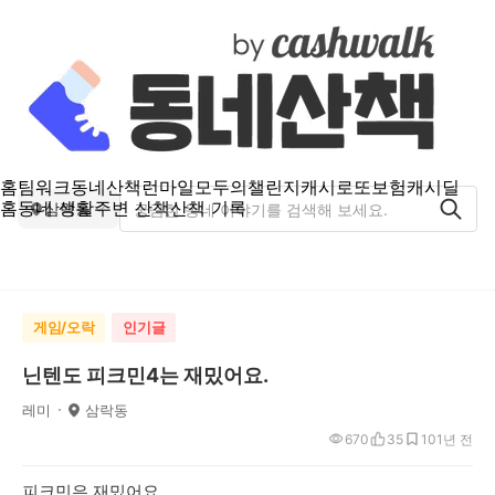
홈
팀워크
동네산책
런마일
모두의챌린지
캐시로또
보험
캐시딜
홈
동네 생활
주변 산책
산책 기록
삼락동
게임/오락
인기글
닌텐도 피크민4는 재밌어요.
레미
삼락동
670
35
10
1년 전
피크민은 재밌어요.