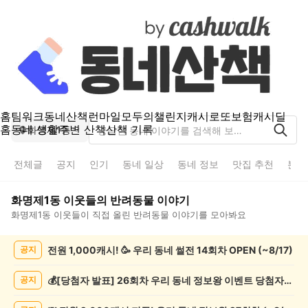
홈
팀워크
동네산책
런마일
모두의챌린지
캐시로또
보험
캐시딜
홈
동네 생활
주변 산책
산책 기록
화명제1동
전체글
공지
인기
동네 일상
동네 정보
맛집 추천
분실
화명제1동
이웃들의
반려동물
이야기
화명제1동
이웃들이 직접 올린
반려동물
이야기를 모아봐요
화
전원 1,000캐시! 🥳 우리 동네 썰전 14회차 OPEN (~8/17)
공지
명
제
1
💰[당첨자 발표] 26회차 우리 동네 정보왕 이벤트 당첨자를 발표합니다!
공지
동
반