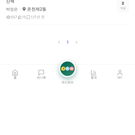
산책
2
온천제2동
댓글
박정은
1년 전
557
15
12
1
7
21
42
홈
캐시톡
통계
MY
캐시로또