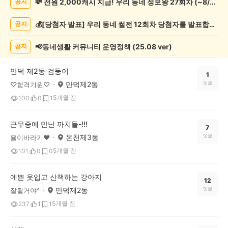
💸 전원 2,000캐시 지급! 우리 동네 정보왕 27회차 (~8/10)
공지
려
동
💰[당첨자 발표] 우리 동네 썰전 12회차 당첨자를 발표합니다!
공지
물
게
시
📢동네생활 커뮤니티 운영정책 (25.08 ver)
공지
글
목
만덕 제2동 검둥이
록
1
만덕제2동
댓글
♡합격기원♡
5개월 전
100
0
1
근무중에 만난 까치들-!!!
7
온천제3동
댓글
율이바라기❤
5개월 전
101
0
0
예쁜 옷입고 산책하는 강아지
12
만덕제2동
댓글
잘될거야^
5개월 전
237
1
1