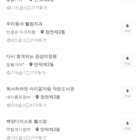
1개월 전
1.1천
5
2
우리동네 웰컴치과
6
장전제2동
댓글
인생은 마크처럼
1개월 전
822
3
2
다시 찾게되는 경성미장원
6
만덕제2동
댓글
잘될거야^
1개월 전
708
1
1
독서하려면 아이꿈자람 작은도서관
5
장전제2동
댓글
내이름은장어
2개월 전
628
2
4
백양디이스트 헬스장
5
만덕제2동
댓글
♡합격기원♡
2개월 전
352
2
1