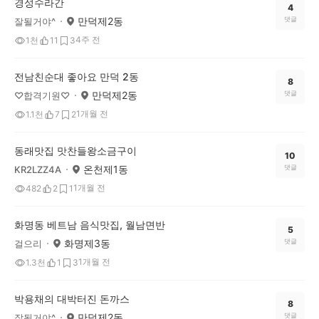
경성수라간
4
만덕제2동
댓글
잘될거야^
4주 전
1천
11
3
전남친순대 좋아요 만덕 2동
8
만덕제2동
댓글
♡합격기원♡
1개월 전
1.1천
7
2
동래맛집 맛찬들왕소금구이
10
온천제1동
댓글
KR2LZZ4A
1개월 전
482
2
1
화명동 베트남 음식맛집, 월남면반
5
화명제3동
댓글
걸으리
1개월 전
1.3천
1
3
박용채의 대박터진 돈까스
8
만덕제2동
댓글
잘될거야^