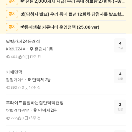
💸 전원 2,000캐시 지급! 우리 동네 정보왕 27회차 (~8/10)
공지
네
정
💰[당첨자 발표] 우리 동네 썰전 12회차 당첨자를 발표합니다!
공지
보
게
시
📢동네생활 커뮤니티 운영정책 (25.08 ver)
공지
글
목
달빛카페24동래점
록
4
온천제1동
댓글
KR2LZZ4A
1주 전
404
0
1
카페만덕
4
만덕제2동
댓글
잘될거야^
2주 전
893
0
1
후라이드참잘하는집만덕덕천정
2
만덕제2동
댓글
♡합격기원♡
3주 전
272
0
1