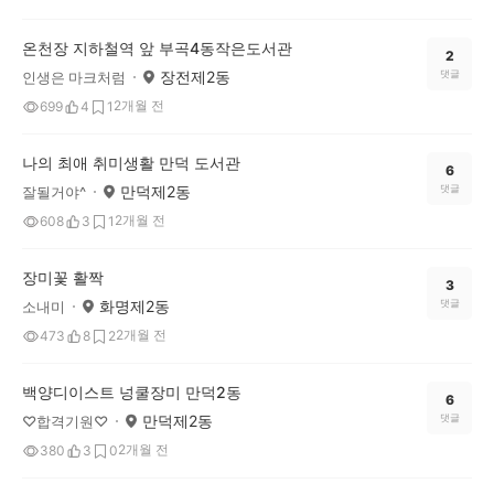
온천장 지하철역 앞 부곡4동작은도서관
2
장전제2동
댓글
인생은 마크처럼
2개월 전
699
4
1
나의 최애 취미생활 만덕 도서관
6
만덕제2동
댓글
잘될거야^
2개월 전
608
3
1
장미꽃 활짝
3
화명제2동
댓글
소내미
2개월 전
473
8
2
백양디이스트 넝쿨장미 만덕2동
6
만덕제2동
댓글
♡합격기원♡
2개월 전
380
3
0