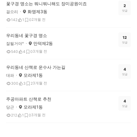
꽃구경 명소는 뭐니뭐니해도 장미공원이죠
2
화명제3동
댓글
걸으리
2개월 전
142
1
0
우리동네 꽃구경 명소
12
만덕제2동
댓글
잘될거야^
3개월 전
540
4
0
우리동네 산책로 운수사 가는길
4
모라제1동
댓글
대파
3개월 전
300
3
2
주공아파트 산책로 추천
4
모라제1동
댓글
당근
3개월 전
212
1
0