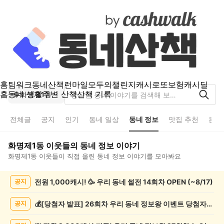
홈
팀워크
동네산책
런마일
모두의챌린지
캐시로또
보험
캐시딜
홈
동네 생활
주변 산책
산책 기록
화명제1동
전체글
공지
인기
동네 일상
동네 정보
맛집 추천
분실
화명제1동
이웃들의
동네 정보
이야기
화명제1동
이웃들이 직접 올린
동네 정보
이야기를 모아봐요
화
전원 1,000캐시! 🥳 우리 동네 썰전 14회차 OPEN (~8/17)
공지
명
제
1
💰[당첨자 발표] 26회차 우리 동네 정보왕 이벤트 당첨자를 발표합니다!
공지
동
동